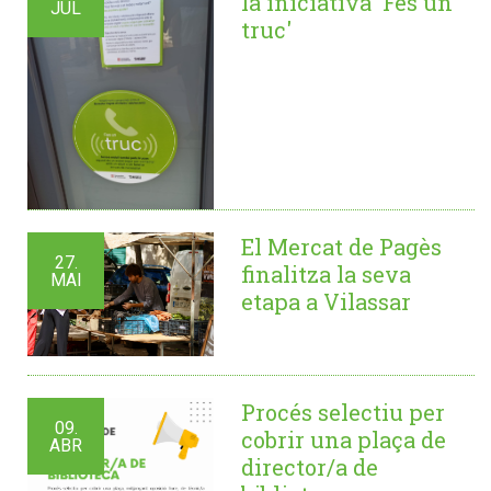
la iniciativa 'Fes un
JUL
truc'
El Mercat de Pagès
27.
finalitza la seva
MAI
etapa a Vilassar
Procés selectiu per
09.
cobrir una plaça de
ABR
director/a de