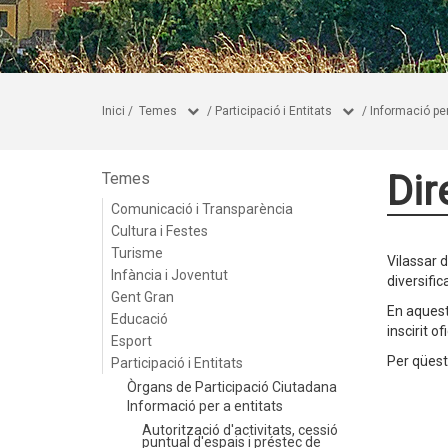
Inici
/
Temes
/
Participació i Entitats
/
Informació per
Dir
Temes
Comunicació i Transparència
Cultura i Festes
Turisme
Vilassar d
Infància i Joventut
diversific
Gent Gran
En aquest 
Educació
inscirit 
Esport
Per qüest
Participació i Entitats
Òrgans de Participació Ciutadana
Informació per a entitats
Autorització d'activitats, cessió
puntual d'espais i préstec de