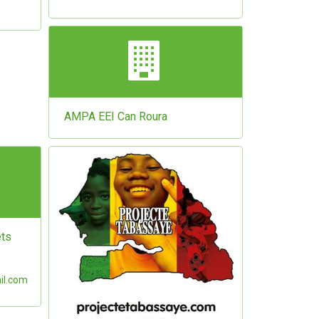
AMPA EEI Can Roura
ets
il.com