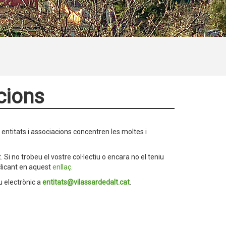
acions
, entitats i associacions concentren les moltes i
 Si no trobeu el vostre col·lectiu o encara no el teniu
clicant en aquest
enllaç
.
u electrònic a
entitats
@vilassardedalt.cat
.