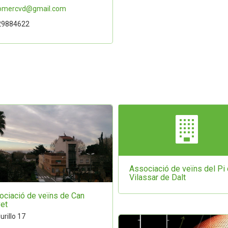
omercvd@gmail.com
9884622
Associació de veïns del Pi
Vilassar de Dalt
ociació de veïns de Can
vet
urillo 17