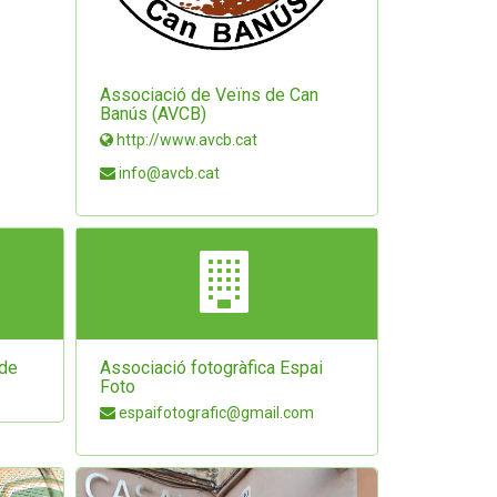
Associació de Veïns de Can
Banús (AVCB)
http://www.avcb.cat
info@avcb.cat
 de
Associació fotogràfica Espai
Foto
espaifotografic@gmail.com