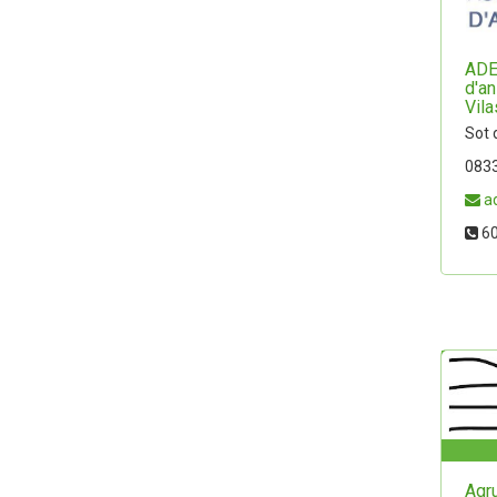
ADE
d'a
Vila
Sot d
0833
a
60
Agr