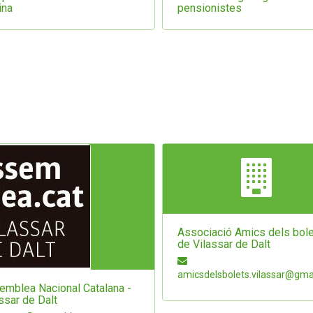
ina
pensionistes
Associació Amics dels bol
de Vilassar de Dalt
amicsdelsbolets.vilassar@gma
emblea Nacional Catalana -
ssar de Dalt