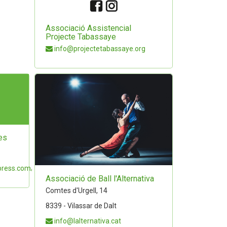
Associació Assistencial
Projecte Tabassaye
info@projectetabassaye.org
es
press.com/h...
Associació de Ball l'Alternativa
Comtes d'Urgell, 14
8339 - Vilassar de Dalt
info@lalternativa.cat