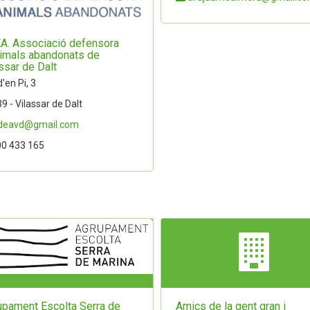
A. Associació defensora
nimals abandonats de
ssar de Dalt
'en Pi, 3
9 - Vilassar de Dalt
deavd@gmail.com
0 433 165
upament Escolta Serra de
Amics de la gent gran i