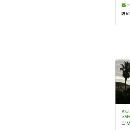
c
62
Ass
Sal
C/ M