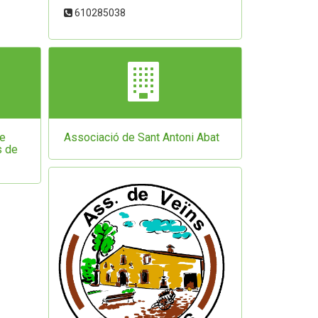
610285038
de
Associació de Sant Antoni Abat
s de