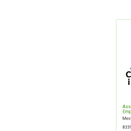
Ass
Empr
Mest
8339