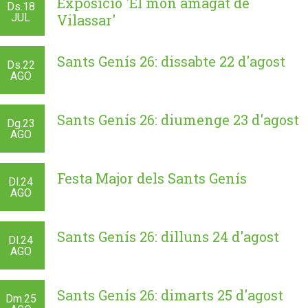
Exposició 'El món amagat de
Ds.
18
JUL
Vilassar'
Sants Genís 26: dissabte 22 d'agost
Ds.
22
AGO
Sants Genís 26: diumenge 23 d'agost
Dg.
23
AGO
Festa Major dels Sants Genís
Dl.
24
AGO
Sants Genís 26: dilluns 24 d'agost
Dl.
24
AGO
Sants Genís 26: dimarts 25 d'agost
Dm.
25