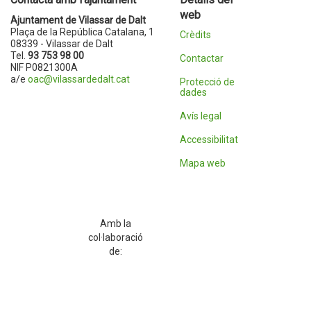
web
Ajuntament de Vilassar de Dalt
Plaça de la República Catalana, 1
Crèdits
08339 - Vilassar de Dalt
Tel.
93 753 98 00
Contactar
NIF P0821300A
a/e
oac@vilassardedalt.cat
Protecció de
dades
Avís legal
Accessibilitat
Mapa web
Amb la
col·laboració
de: