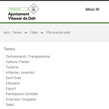
Menú
Inici
/
Temes
/
Salut
/
Pla local de salut
Temes
Comunicació i Transparència
Cultura i Festes
Turisme
Infància i Joventut
Gent Gran
Educació
Esport
Participació i Entitats
Empresa i Ocupació
Salut