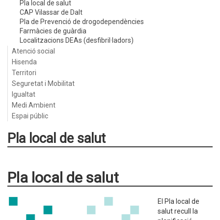
Pla local de salut
CAP Vilassar de Dalt
Pla de Prevenció de drogodependències
Farmàcies de guàrdia
Localitzacions DEAs (desfibril·ladors)
Atenció social
Hisenda
Territori
Seguretat i Mobilitat
Igualtat
Medi Ambient
Espai públic
Pla local de salut
Pla local de salut
El Pla local de
salut recull la