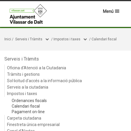
Menú
Inici
/
Serveis i Tràmits
/
Impostos i taxes
/
Calendari fiscal
Serveis i Tràmits
Oficina d'Atenció a la Ciutadania
Tràmits i gestions
Sol·licitud d'accés a la informació pública
Serveis a la ciutadania
Impostos i taxes
Ordenances fiscals
Calendari fiscal
Pagament on-line
Carpeta ciutadana
Finestreta única empresarial