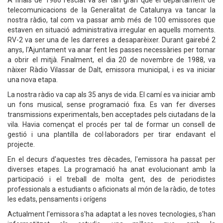
A finals de 1986 l’esclat va ser tan gran que el departament de
telecomunicacions de la Generalitat de Catalunya va tancar la
nostra ràdio, tal com va passar amb més de 100 emissores que
estaven en situació administrativa irregular en aquells moments.
RV-2 va ser una de les darreres a desaparèixer. Durant gairebé 2
anys, l'Ajuntament va anar fent les passes necessàries per tornar
a obrir el mitjà. Finalment, el dia 20 de novembre de 1988, va
nàixer Ràdio Vilassar de Dalt, emissora municipal, i es va iniciar
una nova etapa.
La nostra ràdio va cap als 35 anys de vida. El camí es va iniciar amb
un fons musical, sense programació fixa. Es van fer diverses
transmissions experimentals, ben acceptades pels ciutadans de la
vila. Havia començat el procés per tal de formar un consell de
gestió i una plantilla de col·laboradors per tirar endavant el
projecte.
En el decurs d'aquestes tres dècades, l'emissora ha passat per
diverses etapes. La programació ha anat evolucionant amb la
participació i el treball de molta gent, des de periodistes
professionals a estudiants o aficionats al món de la ràdio, de totes
les edats, pensaments i orígens
Actualment l'emissora s'ha adaptat a les noves tecnologies, s'han