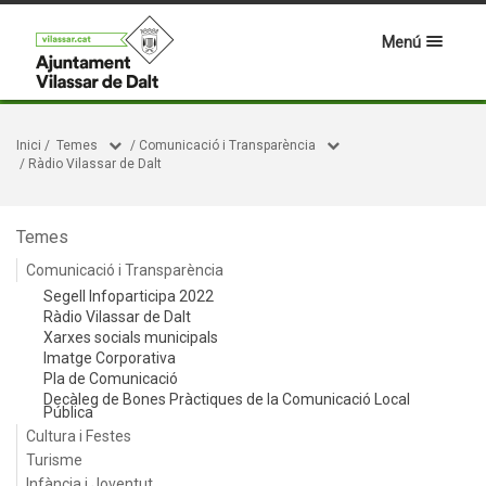
Menú
Inici
/
Temes
/
Comunicació i Transparència
/
Ràdio Vilassar de Dalt
Temes
Comunicació i Transparència
Segell Infoparticipa 2022
Ràdio Vilassar de Dalt
Xarxes socials municipals
Imatge Corporativa
Pla de Comunicació
Decàleg de Bones Pràctiques de la Comunicació Local
Pública
Cultura i Festes
Turisme
Infància i Joventut