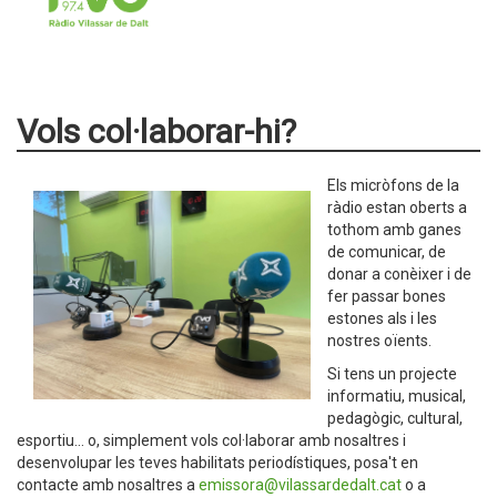
Vols col·laborar-hi?
Els micròfons de la
ràdio estan oberts a
tothom amb ganes
de comunicar, de
donar a conèixer i de
fer passar bones
estones als i les
nostres oïents.
Si tens un projecte
informatiu, musical,
pedagògic, cultural,
esportiu... o, simplement vols col·laborar amb nosaltres i
desenvolupar les teves habilitats periodístiques, posa't en
contacte amb nosaltres a
emissora@vilassardedalt.cat
o a