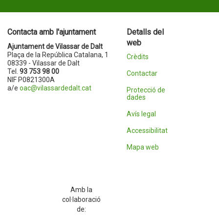
Contacta amb l'ajuntament
Detalls del
web
Ajuntament de Vilassar de Dalt
Plaça de la República Catalana, 1
Crèdits
08339 - Vilassar de Dalt
Tel.
93 753 98 00
Contactar
NIF P0821300A
a/e
oac@vilassardedalt.cat
Protecció de
dades
Avís legal
Accessibilitat
Mapa web
Amb la
col·laboració
de: