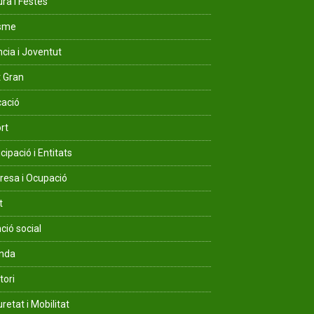
ura i Festes
isme
ncia i Joventut
 Gran
ació
rt
cipació i Entitats
esa i Ocupació
t
ció social
enda
tori
retat i Mobilitat