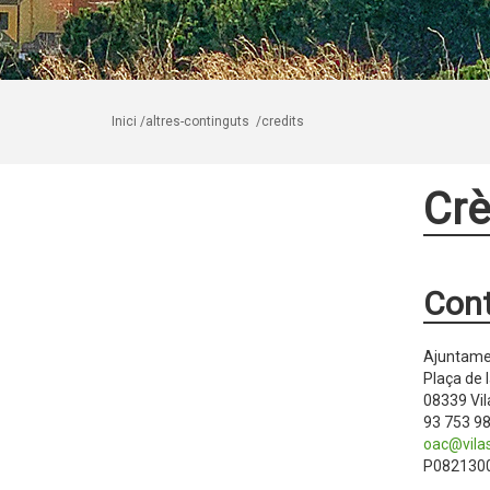
Inici
/altres-continguts
/credits
Crè
Cont
Ajuntamen
Plaça de 
08339 Vil
93 753 98
oac@vilas
P082130