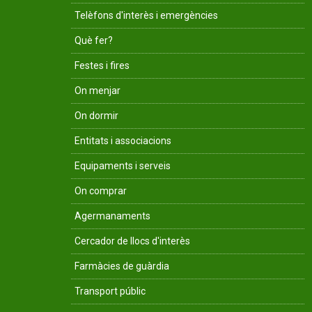
Telèfons d'interès i emergències
Què fer?
Festes i fires
On menjar
On dormir
Entitats i associacions
Equipaments i serveis
On comprar
Agermanaments
Cercador de llocs d'interès
Farmàcies de guàrdia
Transport públic