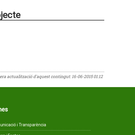
ojecte
rera actualització d'aquest contingut:
16-06-2015 01:12
mes
nicació i Transparència