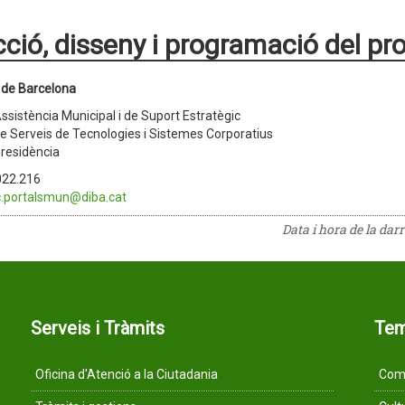
cció, disseny i programació del pr
 de Barcelona
Assistència Municipal i de Suport Estratègic
de Serveis de Tecnologies i Sistemes Corporatius
residència
.022.216
c.portalsmun@diba.cat
Data i hora de la dar
Serveis i Tràmits
Te
Oficina d'Atenció a la Ciutadania
Comu