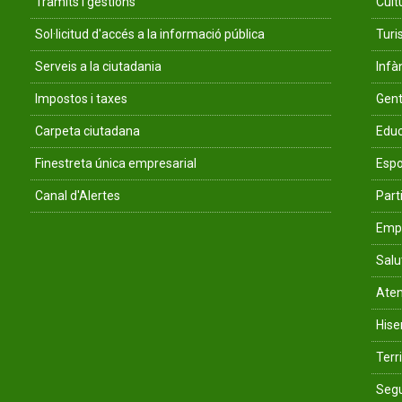
Tràmits i gestions
Cult
Sol·licitud d'accés a la informació pública
Tur
Serveis a la ciutadania
Infà
Impostos i taxes
Gent
Carpeta ciutadana
Educ
Finestreta única empresarial
Espo
Canal d'Alertes
Parti
Empr
Salu
Aten
His
Terri
Segu