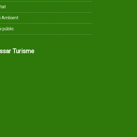
ltat
i Ambient
i públic
assar Turisme