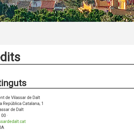
dits
inguts
t de Vilassar de Dalt
la República Catalana, 1
assar de Dalt
 00 ·
sardedalt.cat
0A