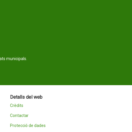
tats municipals.
Detalls del web
Crèdits
Contactar
Protecció de dades