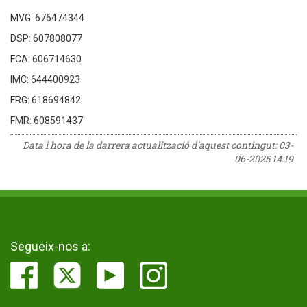
MVG: 676474344
DSP: 607808077
FCA: 606714630
IMC: 644400923
FRG: 618694842
FMR: 608591437
Data i hora de la darrera actualització d'aquest contingut:
03-
06-2025 14:19
Segueix-nos a: