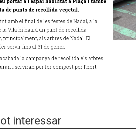
eu portar a l'espai habilitat a Plaça i també
sta de punts de recollida vegetal.
nt amb el final de les festes de Nadal, a la
 la Vila hi haurà un punt de recollida
, principalment, als arbres de Nadal. El
er servir fins al 31 de gener.
acabada la campanya de recollida els arbres
raran i serviran per fer compost per l'hort
pot interessar