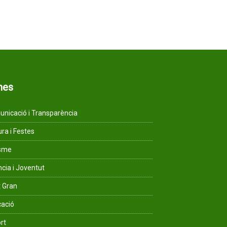
mes
nicació i Transparència
ura i Festes
isme
ncia i Joventut
 Gran
ació
rt