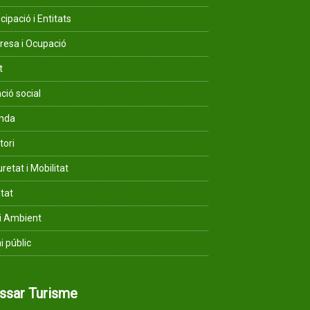
cipació i Entitats
esa i Ocupació
t
ció social
enda
tori
retat i Mobilitat
ltat
i Ambient
i públic
assar Turisme