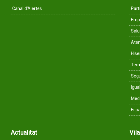
Canal d'Alertes
Parti
Empr
Salu
Aten
His
Terri
Segu
Igua
Med
Espa
Actualitat
Vil