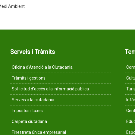
Medi Ambient
Serveis i Tràmits
Te
Oficina d'Atenció a la Ciutadania
Comu
Tràmits i gestions
Cult
Sol·licitud d'accés a la informació pública
Tur
Serveis a la ciutadania
Infà
Impostos i taxes
Gent
Carpeta ciutadana
Educ
Finestreta única empresarial
Espo