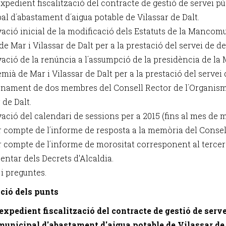
 expedient fiscalització del contracte de gestió de servei p
al d´abastament d´aigua potable de Vilassar de Dalt.
vació inicial de la modificació dels Estatuts de la Mancomu
e Mar i Vilassar de Dalt per a la prestació del servei de dei
vació de la renúncia a l´assumpció de la presidència de l
emià de Mar i Vilassar de Dalt per a la prestació del servei 
nament de dos membres del Consell Rector de l´Organis
 de Dalt.
ació del calendari de sessions per a 2015 (fins al mes de m
r compte de l´informe de resposta a la memòria del Consell 
r compte de l´informe de morositat corresponent al tercer 
entar dels Decrets d'Alcaldia.
 i preguntes.
ció dels punts
i expedient fiscalització del contracte de gestió de serv
municipal d'abastament d'aigua potable de Vilassar de 