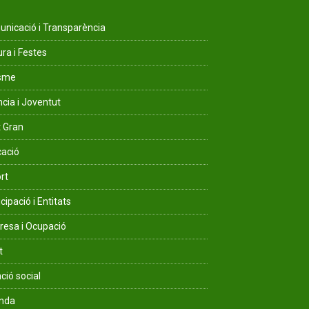
nicació i Transparència
ura i Festes
isme
ncia i Joventut
 Gran
ació
rt
cipació i Entitats
esa i Ocupació
t
ció social
enda