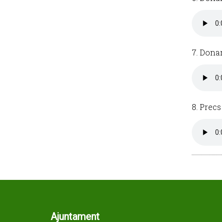
7. Dona
8. Precs
Ajuntament