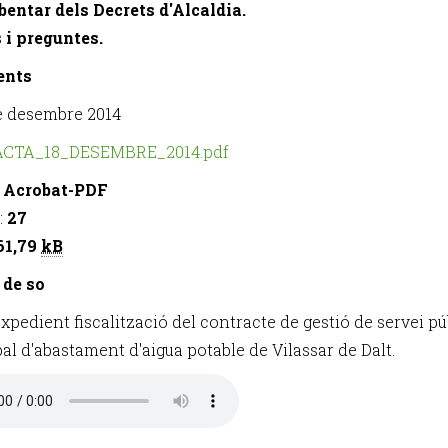
bentar dels Decrets d'Alcaldia.
s i preguntes.
ents
e desembre 2014
ACTA_18_DESEMBRE_2014.pdf
:
Acrobat-PDF
:
27
61,79
kB
 de so
 expedient fiscalització del contracte de gestió de servei p
al d'abastament d'aigua potable de Vilassar de Dalt.