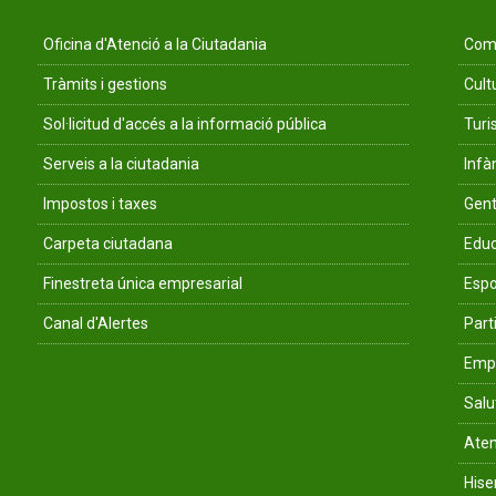
Oficina d'Atenció a la Ciutadania
Comu
Tràmits i gestions
Cult
Sol·licitud d'accés a la informació pública
Tur
Serveis a la ciutadania
Infà
Impostos i taxes
Gent
Carpeta ciutadana
Educ
Finestreta única empresarial
Espo
Canal d'Alertes
Parti
Empr
Salu
Aten
His