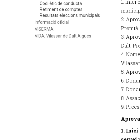
1. Inici
Codi ètic de conducta
Retiment de comptes
municip
Resultats eleccions municipals
2. Apro
Informació oficial
Premià d
VISERMA
ViDA, Vilassar de Dalt Aigües
3. Apro
Dalt, Pr
4. Nome
Vilassar
5. Aprov
6. Dona
7. Dona
8. Assab
9. Precs
Aprova
1. Inic
servei 