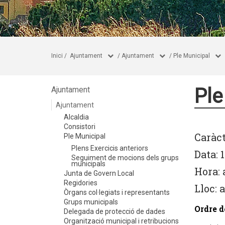
Inici
/
Ajuntament
/
Ajuntament
/
Ple Municipal
Ple
Ajuntament
Ajuntament
Alcaldia
Consistori
Caràc
Ple Municipal
Plens Exercicis anteriors
Data: 
Seguiment de mocions dels grups
municipals
Hora: 
Junta de Govern Local
Regidories
Lloc: 
Òrgans col·legiats i representants
Grups municipals
Ordre d
Delegada de protecció de dades
Organització municipal i retribucions