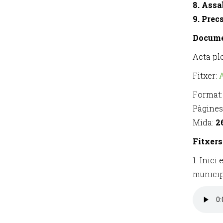
8. Assa
9. Prec
Docum
Acta pl
Fitxer:
Format
Pàgines
Mida:
2
Fitxers
1. Inici
municip