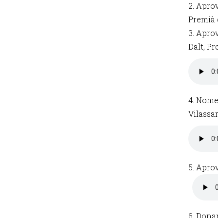
2. Apro
Premià d
3. Apro
Dalt, Pr
4. Nome
Vilassa
5. Aprov
6. Dona