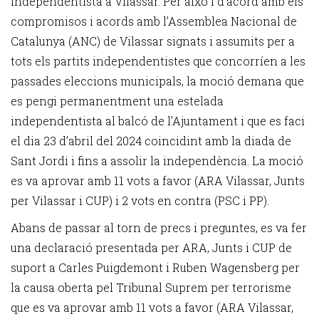
independentista a Vilassar. Per això i d’acord amb els
compromisos i acords amb l’Assemblea Nacional de
Catalunya (ANC) de Vilassar signats i assumits per a
tots els partits independentistes que concorríen a les
passades eleccions municipals, la moció demana que
es pengi permanentment una estelada
independentista al balcó de l’Ajuntament i que es faci
el dia 23 d’abril del 2024 coincidint amb la diada de
Sant Jordi i fins a assolir la independència. La moció
es va aprovar amb 11 vots a favor (ARA Vilassar, Junts
per Vilassar i CUP) i 2 vots en contra (PSC i PP).
Abans de passar al torn de precs i preguntes, es va fer
una declaració presentada per ARA, Junts i CUP de
suport a Carles Puigdemont i Ruben Wagensberg per
la causa oberta pel Tribunal Suprem per terrorisme
que es va aprovar amb 11 vots a favor (ARA Vilassar,