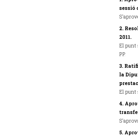
sessió 
S'aprove
2. Reso
2011.
El punt 
PP.
3. Rati
la Dipu
prestac
El punt 
4. Apro
transfe
S'aprova
5. Apro