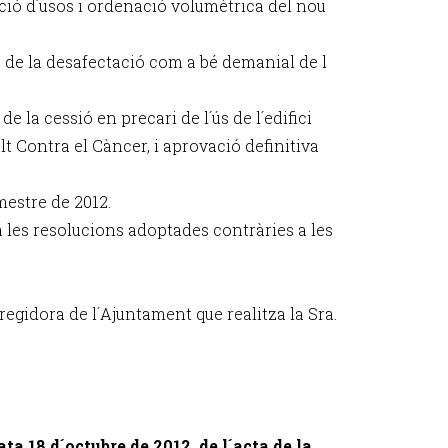
eció d´usos i ordenació volumètrica del nou
va de la desafectació com a bé demanial de l
e la cessió en precari de l´ús de l´edifici
alt Contra el Càncer, i aprovació definitiva
mestre de 2012.
 a les resolucions adoptades contràries a les
regidora de l´Ajuntament que realitza la Sra.
ta 18 d´octubre de 2012, de l´acta de la