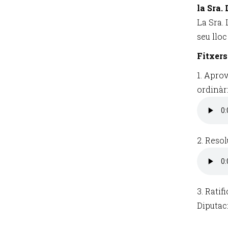
la Sra.
La Sra.
seu lloc
Fitxers
1. Aprov
ordinàri
2. Reso
3. Ratif
Diputac