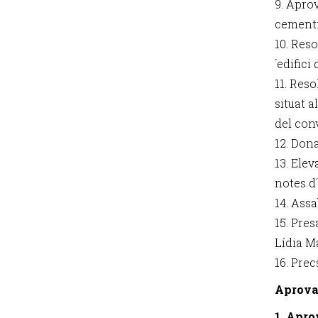
9. Apro
cementir
10. Reso
´edifici
11. Reso
situat a
del con
12. Don
13. Elev
notes d
14. Assa
15. Pres
Lídia M
16. Prec
Aprova
1. Apro