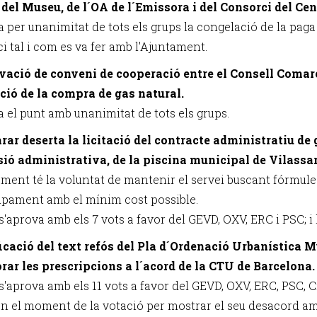
 del Museu, de l´OA de l´Emissora i del Consorci del Cen
a per unanimitat de tots els grups la congelació de la pag
i tal i com es va fer amb l'Ajuntament.
vació de conveni de cooperació entre el Consell Comar
ció de la compra de gas natural.
a el punt amb unanimitat de tots els grups.
arar deserta la licitació del contracte administratiu de 
ió administrativa, de la piscina municipal de Vilassar
ament té la voluntat de mantenir el servei buscant fórmul
uipament amb el mínim cost possible.
s'aprova amb els 7 vots a favor del GEVD, OXV, ERC i PSC; i 
ficació del text refós del Pla d´Ordenació Urbanística 
rar les prescripcions a l´acord de la CTU de Barcelona.
 s'aprova amb els 11 vots a favor del GEVD, OXV, ERC, PSC, 
 en el moment de la votació per mostrar el seu desacord am