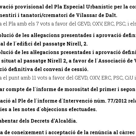
vació provisional del Pla Especial Urbanístic per la c
entiri i tanatori/crematori de Vilassar de Dalt.
 el Pla amb els 7 vots a favor del GEVD, OXV, ERC, PSC; i el
olució de les al·legacions presentades i aprovació defin
l de l´edifici del passatge Nirell, 2.
olució de les al·legacions presentades i aprovació defini
ci situat al passatge Nirell 2, a favor de l´Associació de
ió definitiva del conveni de cessió.
 el punt amb 11 vots a favor del GEVD, OXV, ERC, PSC, CiU i
ar compte de l´informe de morositat del primer i segon
vació al Ple de l´informe d´Intervenció núm. 77/2012 re
ies a les notes d´objeccions efectuades.
abentar dels Decrets d'Alcaldia.
sa de coneixement i acceptació de la renúncia al càrrec