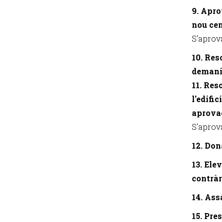
9. Apro
nou cem
S'aprova
10. Res
demania
11. Res
l'edifi
aprovac
S'aprova
12. Don
13. Ele
contràr
14. Ass
15. Pre