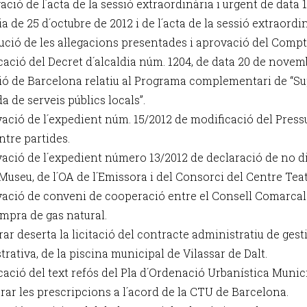
ació de l´acta de la sessió extraordinària i urgent de data 1
a de 25 d´octubre de 2012 i de l´acta de la sessió extraordi
lució de les al·legacions presentades i aprovació del Compt
icació del Decret d´alcaldia núm. 1204, de data 20 de novemb
ió de Barcelona relatiu al Programa complementari de “Supo
 de serveis públics locals”.
vació de l´expedient núm. 15/2012 de modificació del Pres
ntre partides.
vació de l´expedient número 13/2012 de declaració de no dis
Museu, de l´OA de l´Emissora i del Consorci del Centre Teat
vació de conveni de cooperació entre el Consell Comarcal 
ompra de gas natural.
rar deserta la licitació del contracte administratiu de ges
rativa, de la piscina municipal de Vilassar de Dalt.
icació del text refós del Pla d´Ordenació Urbanística Munic
rar les prescripcions a l´acord de la CTU de Barcelona.