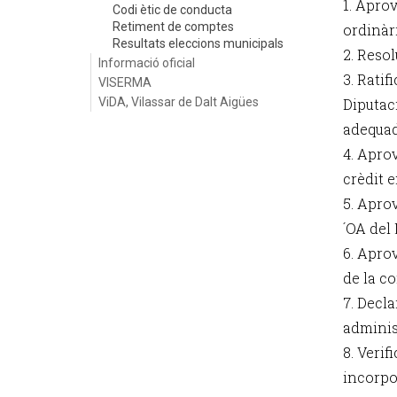
1. Aprov
Codi ètic de conducta
Retiment de comptes
ordinàri
Resultats eleccions municipals
2. Reso
Informació oficial
3. Ratif
VISERMA
ViDA, Vilassar de Dalt Aigües
Diputac
adequada
4. Apro
crèdit e
5. Apro
´OA del 
6. Apro
de la c
7. Decla
administ
8. Verif
incorpo