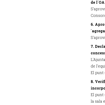
de l´OA
S'aprov
Consorc
6. Apro
´agrega
S'aprov
7. Decl
concess
L'Ajunt
de l'eq
El punt 
8. Veri
incorpo
El punt
la sala