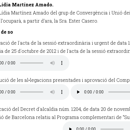
 Lídia Martínez Amado.
 Lídia Martínez Amado del grup de Convergència i Unió deix
 l'ocuparà, a partir d'ara, la Sra. Ester Casero.
 de so
ació de l´acta de la sessió extraordinària i urgent de data 1
a de 25 d´octubre de 2012 i de l´acta de la sessió extraordi
lució de les al•legacions presentades i aprovació del Compt
icació del Decret d´alcaldia núm. 1204, de data 20 de novemb
ió de Barcelona relatiu al Programa complementari de “Supo