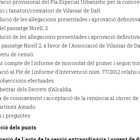
vació provisional del Pla Especial Urbanístic per la concr
i i tanatori/crematori de Vilassar de Dalt.
lució de les al·legacions presentades i aprovació definiti
 del passatge Nirell, 2.
lució de les al·legacions presentades i aprovació definitiva d
l passatge Nirell 2, a favor de l´Associació de Vilassar de D
veni de cessió.
ar compte de l´informe de morositat del primer i segon tri
ació al Ple de l´informe d´Intervenció núm. 77/2012 relatiu
´objeccions efectuades.
bentar dels Decrets d'Alcaldia.
a de coneixement i acceptació de la renúncia al càrrec de 
artínez Amado.
s i preguntes.
ció dels punts
vació de l´acta de la sessió extraordinària i urgent de da