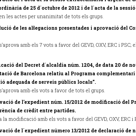
ordinària de 25 d´octubre de 2012 i de l´acta de la sessi
n les actes per unanimitat de tots els grups.
lució de les al·legacions presentades i aprovació del C
s'aprova amb els 7 vots a favor del GEVD, OXV, ERC i PSC; el
ficació del Decret d´alcaldia núm. 1204, de data 20 de n
tació de Barcelona relatiu al Programa complementari d
ió adequada de serveis públics locals”.
s'aprova amb els vots a favor de tots el grups.
vació de l'expedient núm. 15/2012 de modificació del P
rència de crèdit entre partides.
 la modificació amb els vots a favor del GEVD, OXV, ERC i P
vació de l´expedient número 13/2012 de declaració de n