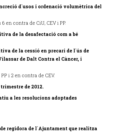
oncreció d´usos i ordenació volumètrica del
s 6 en contra de CiU, CEV i PP.
itiva de la desafectació com a bé
tiva de la cessió en precari de l´ús de
 Vilassar de Dalt Contra el Càncer, i
 PP i 2 en contra de CEV.
 trimestre de 2012.
latiu a les resolucions adoptades
 de regidora de l´Ajuntament que realitza