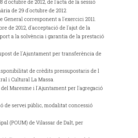
8 d´octubre de 2012, de l´acta de la sessió
nària de 29 d´octubre de 2012.
e General corresponent a l´exercici 2011.
re de 2012, d´acceptació de l´ajut de la
rt a la solvència i garantia de la prestació
supost de l´Ajuntament per transferència de
ponibilitat de crèdits pressupostaris de l
ral i Cultural La Massa.
del Maresme i l´Ajuntament per l´agregació
tió de servei públic, modalitat concessió
ipal (POUM) de Vilassar de Dalt, per