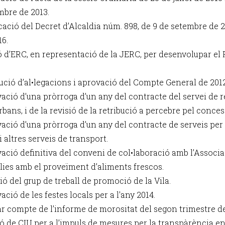
mbre de 2013.
icació del Decret d’Alcaldia núm. 898, de 9 de setembre de 
16.
ó d’ERC, en representació de la JERC, per desenvolupar el P
lució d’al•legacions i aprovació del Compte General de 2012
ació d’una pròrroga d’un any del contracte del servei de re
rbans, i de la revisió de la retribució a percebre pel conce
vació d’una pròrroga d’un any del contracte de serveis per 
i altres serveis de transport.
ació definitiva del conveni de col•laboració amb l’Associac
ílies amb el proveïment d’aliments frescos.
ió del grup de treball de promoció de la Vila.
ació de les festes locals per a l'any 2014.
ar compte de l’informe de morositat del segon trimestre de
ió de CIU per a l’impuls de mesures per la transpàrència en