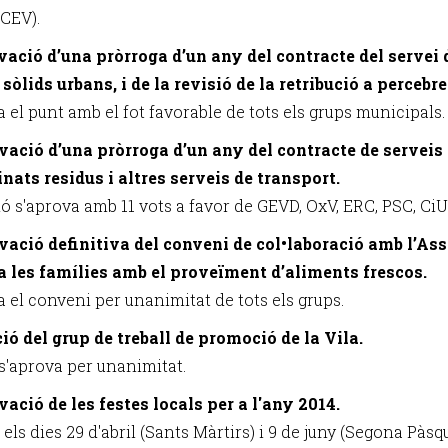
(CEV).
vació d’una pròrroga d’un any del contracte del servei d
 sòlids urbans, i de la revisió de la retribució a perceb
 el punt amb el fot favorable de tots els grups municipals.
vació d’una pròrroga d’un any del contracte de serveis p
nats residus i altres serveis de transport.
ó s'aprova amb 11 vots a favor de GEVD, OxV, ERC, PSC, CiU 
vació definitiva del conveni de col•laboració amb l’Ass
a les famílies amb el proveïment d’aliments frescos.
a el conveni per unanimitat de tots els grups.
ció del grup de treball de promoció de la Vila.
 s'aprova per unanimitat.
vació de les festes locals per a l'any 2014.
 els dies 29 d'abril (Sants Màrtirs) i 9 de juny (Segona Pàsq