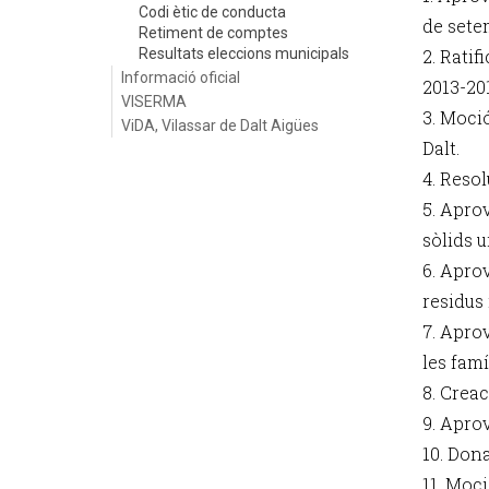
Codi ètic de conducta
de sete
Retiment de comptes
Resultats eleccions municipals
2. Ratif
Informació oficial
2013-20
VISERMA
3. Moci
ViDA, Vilassar de Dalt Aigües
Dalt.
4. Reso
5. Aprov
sòlids u
6. Apro
residus 
7. Aprov
les fam
8. Creac
9. Aprov
10. Don
11. Moc