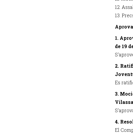
12. Assa
13. Prec
Aprova
1. Apro
de 19 d
S'aprove
2. Rati
Joventu
Es ratif
3. Moci
Vilassa
S'aprov
4. Reso
El Comp