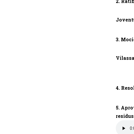
2. Rati
Joventu
3. Moci
Vilassa
4. Reso
5. Apro
residus