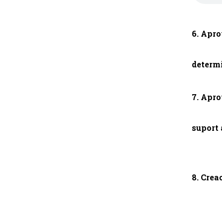
6. Apro
determi
7. Apro
suport 
8. Crea