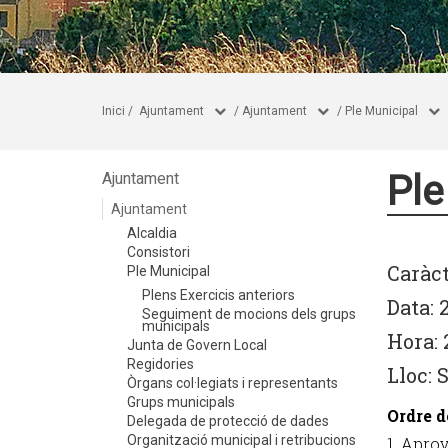
Inici
/
Ajuntament
/
Ajuntament
/
Ple Municipal
Ple
Ajuntament
Ajuntament
Alcaldia
Consistori
Caràct
Ple Municipal
Plens Exercicis anteriors
Data: 
Seguiment de mocions dels grups
municipals
Hora: 
Junta de Govern Local
Regidories
Lloc: 
Òrgans col·legiats i representants
Grups municipals
Ordre d
Delegada de protecció de dades
Organització municipal i retribucions
1. Aprov