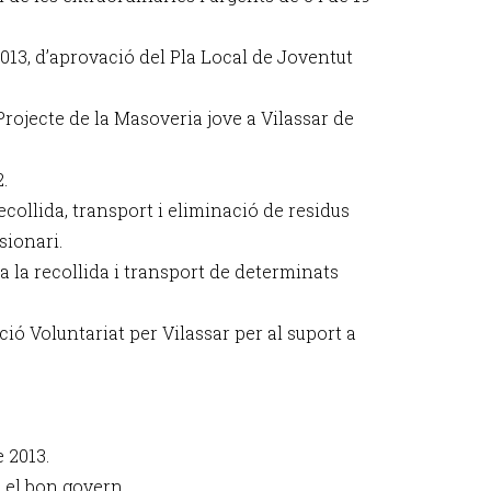
2013, d’aprovació del Pla Local de Joventut
rojecte de la Masoveria jove a Vilassar de
.
collida, transport i eliminació de residus
ssionari.
a la recollida i transport de determinats
ió Voluntariat per Vilassar per al suport a
 2013.
 el bon govern.