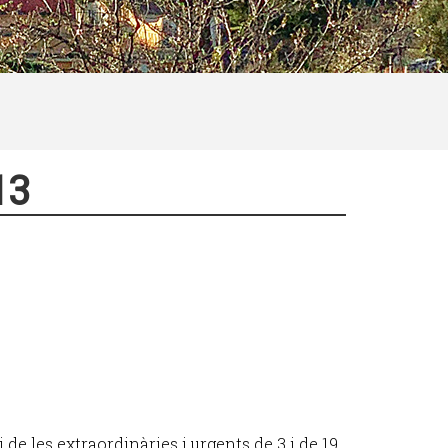
13
i de les extraordinàries i urgents de 3 i de 19