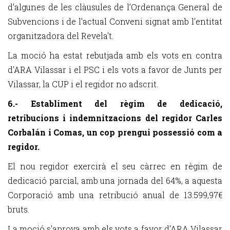
d'algunes de les clàusules de l’Ordenança General de
Subvencions i de l'actual Conveni signat amb l'entitat
organitzadora del Revela't.
La moció ha estat rebutjada amb els vots en contra
d'ARA Vilassar i el PSC i els vots a favor de Junts per
Vilassar, la CUP i el regidor no adscrit.
6.- Establiment del règim de dedicació,
retribucions i indemnitzacions del regidor Carles
Corbalán i Comas, un cop prengui possessió com a
regidor.
El nou regidor exercirà el seu càrrec en règim de
dedicació parcial, amb una jornada del 64%, a aquesta
Corporació amb una retribució anual de 13.599,97€
bruts.
La moció s'aprova amb els vots a favor d'ARA Vilassar