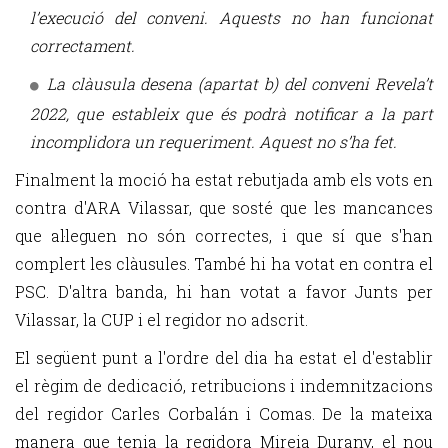
l’execució del conveni. Aquests no han funcionat
correctament.
La clàusula desena (apartat b) del conveni Revela’t
2022, que estableix que és podrà notificar a la part
incomplidora un requeriment. Aquest no s’ha fet.
Finalment la moció ha estat rebutjada amb els vots en
contra d'ARA Vilassar, que sosté que les mancances
que al·leguen no són correctes, i que sí que s'han
complert les clàusules. També hi ha votat en contra el
PSC. D'altra banda, hi han votat a favor Junts per
Vilassar, la CUP i el regidor no adscrit.
El següent punt a l'ordre del dia ha estat el d'establir
el règim de dedicació, retribucions i indemnitzacions
del regidor Carles Corbalán i Comas. De la mateixa
manera que tenia la regidora Mireia Durany, el nou