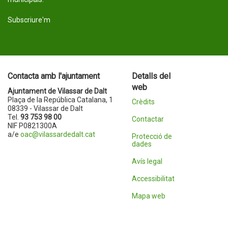
Subscriure'm
Contacta amb l'ajuntament
Detalls del
web
Ajuntament de Vilassar de Dalt
Plaça de la República Catalana, 1
Crèdits
08339 - Vilassar de Dalt
Tel.
93 753 98 00
Contactar
NIF P0821300A
a/e
oac@vilassardedalt.cat
Protecció de
dades
Avís legal
Accessibilitat
Mapa web