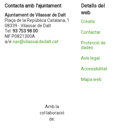
Contacta amb l'ajuntament
Detalls del
web
Ajuntament de Vilassar de Dalt
Plaça de la República Catalana, 1
Crèdits
08339 - Vilassar de Dalt
Tel.
93 753 98 00
Contactar
NIF P0821300A
a/e
oac@vilassardedalt.cat
Protecció de
dades
Avís legal
Accessibilitat
Mapa web
Amb la
col·laboració
de: