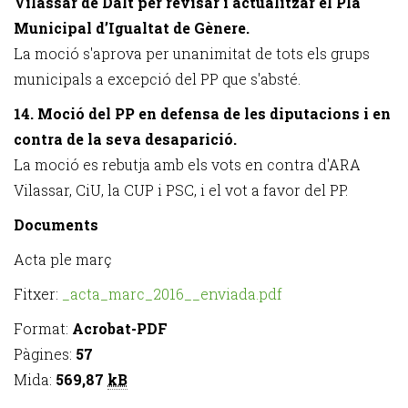
Vilassar de Dalt per revisar i actualitzar el Pla
Municipal d’Igualtat de Gènere.
La moció s'aprova per unanimitat de tots els grups
municipals a excepció del PP que s'absté.
14. Moció del PP en defensa de les diputacions i en
contra de la seva desaparició.
La moció es rebutja amb els vots en contra d'ARA
Vilassar, CiU, la CUP i PSC, i el vot a favor del PP.
Documents
Acta ple març
Fitxer:
_acta_marc_2016__enviada.pdf
Format:
Acrobat-PDF
Pàgines:
57
Mida:
569,87
kB