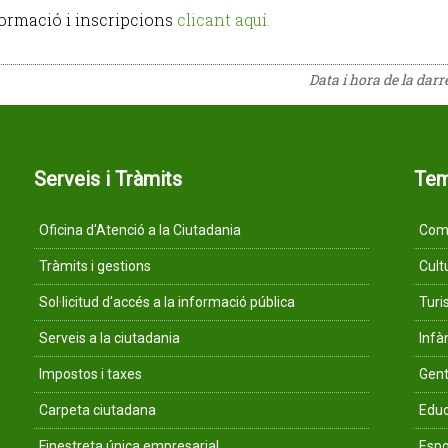
ormació i inscripcions
clicant aquí.
Data i hora de la dar
Serveis i Tràmits
Te
Oficina d'Atenció a la Ciutadania
Comu
Tràmits i gestions
Cult
Sol·licitud d'accés a la informació pública
Tur
Serveis a la ciutadania
Infà
Impostos i taxes
Gent
Carpeta ciutadana
Educ
Finestreta única empresarial
Espo