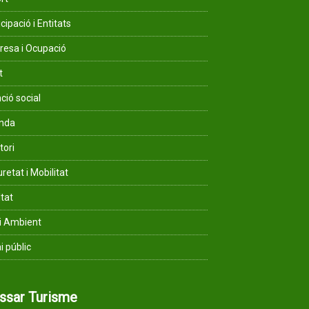
cipació i Entitats
esa i Ocupació
t
ció social
enda
tori
retat i Mobilitat
ltat
i Ambient
i públic
assar Turisme