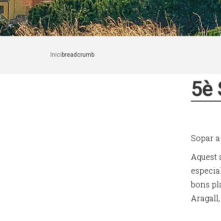
Inici
breadcrumb
5è 
Sopar a
Aquest 
especia
bons pl
Aragall,