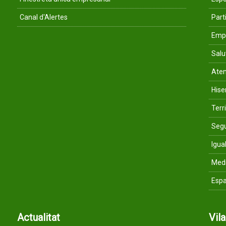
Canal d'Alertes
Parti
Empr
Salu
Aten
His
Terri
Segu
Igua
Med
Espa
Actualitat
Vil