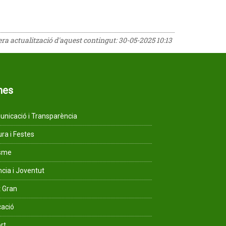
rera actualització d'aquest contingut:
30-05-2025 10:13
mes
nicació i Transparència
ura i Festes
isme
ncia i Joventut
 Gran
ació
rt