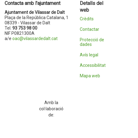
Contacta amb l'ajuntament
Detalls del
web
Ajuntament de Vilassar de Dalt
Plaça de la República Catalana, 1
Crèdits
08339 - Vilassar de Dalt
Tel.
93 753 98 00
Contactar
NIF P0821300A
a/e
oac@vilassardedalt.cat
Protecció de
dades
Avís legal
Accessibilitat
Mapa web
Amb la
col·laboració
de: