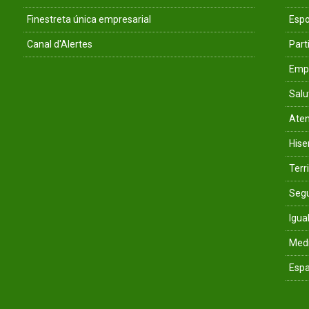
Finestreta única empresarial
Espo
Canal d'Alertes
Parti
Empr
Salu
Aten
His
Terri
Segu
Igua
Med
Espa