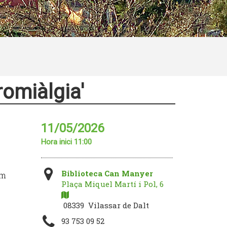
romiàlgia'
11/05/2026
Hora inici 11:00
Biblioteca Can Manyer
om
Plaça Miquel Martí i Pol, 6
08339 Vilassar de Dalt
93 753 09 52