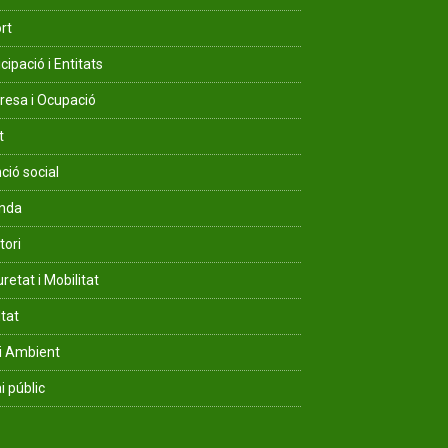
rt
cipació i Entitats
esa i Ocupació
t
ció social
enda
tori
retat i Mobilitat
ltat
i Ambient
i públic