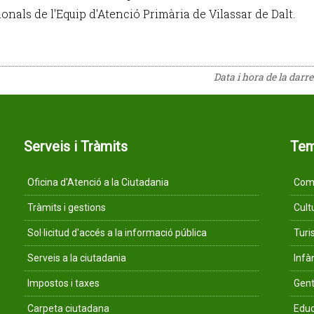
onals de l'Equip d'Atenció Primària de Vilassar de Dalt.
Data i hora de la darr
Serveis i Tràmits
Te
Oficina d'Atenció a la Ciutadania
Comu
Tràmits i gestions
Cult
Sol·licitud d'accés a la informació pública
Tur
Serveis a la ciutadania
Infà
Impostos i taxes
Gent
Carpeta ciutadana
Educ