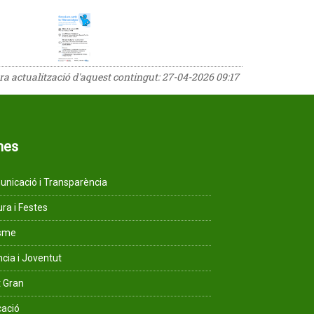
era actualització d'aquest contingut:
27-04-2026 09:17
mes
nicació i Transparència
ura i Festes
isme
ncia i Joventut
 Gran
ació