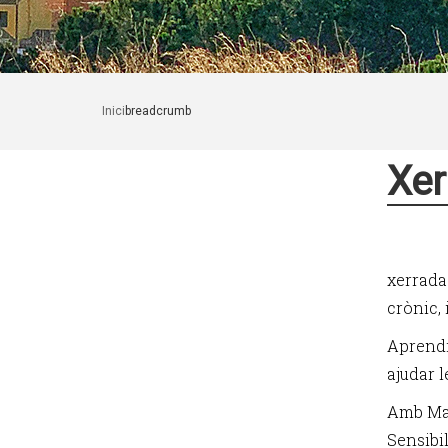
Inici
breadcrumb
Xer
xerrada
crònic, 
Aprendr
ajudar 
Amb May
Sensibil