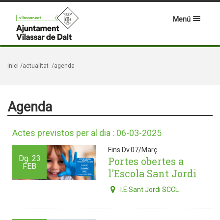
Menú
Inici
/actualitat
/agenda
Agenda
Actes previstos per al dia : 06-03-2025
Fins Dv.07/Març
Dg.
23
Portes obertes a
FEB
l'Escola Sant Jordi
I.E.Sant Jordi SCCL