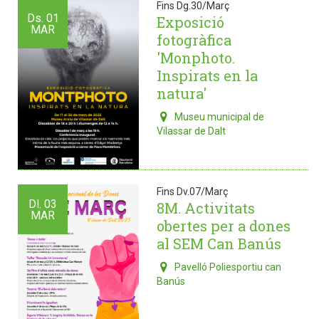
Fins Dg.30/Març
Ds.
01
Exposició
MAR
fotogràfica
'Monphoto.
Inspirats en la
natura'
Museu municipal de
Vilassar de Dalt
Fins Dv.07/Març
Dl.
03
8M. Activitats
MAR
obertes per a dones
al SEM Can Banús
Pavelló Poliesportiu can
Banús