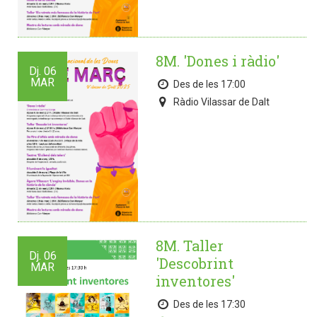
8M. 'Dones i ràdio'
Dj.
06
MAR
Des de les 17:00
Ràdio Vilassar de Dalt
8M. Taller
Dj.
06
'Descobrint
MAR
inventores'
Des de les 17:30