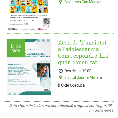
Biblioteca Can Manyer
Xerrada 'L'ansietat
Dj.
06
a l'adolescència.
MAR
Com respondre-hi i
quan consultar'
Des de les 19:00
Institut Jaume Almera
III Cicle Coeduca
Data i hora de la darrera actualització d'aquest contingut:
25-
09-2025 09:03