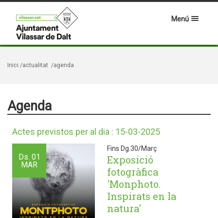
Menú
Inici
/actualitat
/agenda
Agenda
Actes previstos per al dia : 15-03-2025
Fins Dg.30/Març
Ds.
01
Exposició
MAR
fotogràfica
'Monphoto.
Inspirats en la
natura'