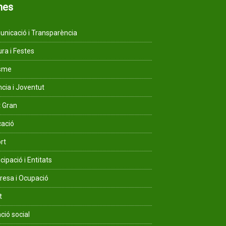
mes
nicació i Transparència
ura i Festes
isme
ncia i Joventut
 Gran
ació
rt
cipació i Entitats
esa i Ocupació
t
ció social