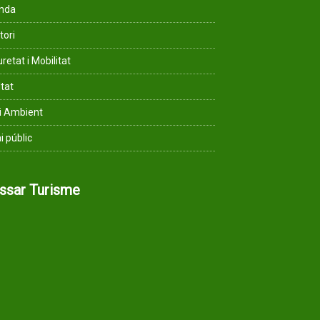
enda
tori
retat i Mobilitat
ltat
i Ambient
i públic
assar Turisme