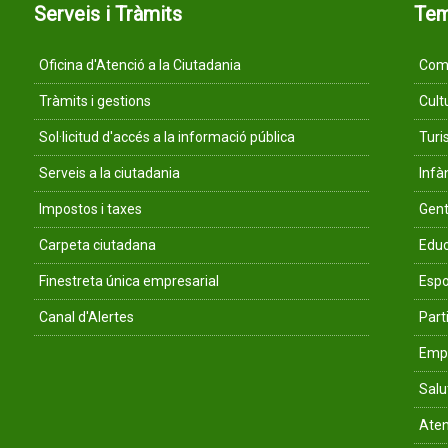
Serveis i Tràmits
Te
Oficina d'Atenció a la Ciutadania
Comu
Tràmits i gestions
Cult
Sol·licitud d'accés a la informació pública
Tur
Serveis a la ciutadania
Infà
Impostos i taxes
Gent
Carpeta ciutadana
Educ
Finestreta única empresarial
Espo
Canal d'Alertes
Parti
Empr
Salu
Aten