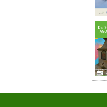
Ds.
3
AGO