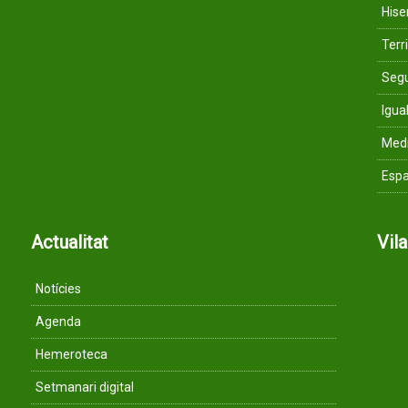
His
Terri
Segu
Igua
Med
Espa
Actualitat
Vil
Notícies
Agenda
Hemeroteca
Setmanari digital