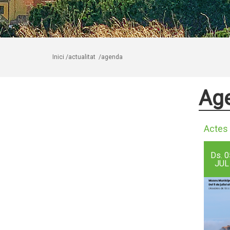
Inici
/actualitat
/agenda
Ag
Actes 
Ds.
0
JUL