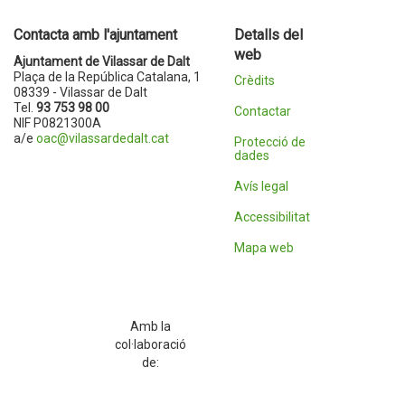
Contacta amb l'ajuntament
Detalls del
web
Ajuntament de Vilassar de Dalt
Plaça de la República Catalana, 1
Crèdits
08339 - Vilassar de Dalt
Tel.
93 753 98 00
Contactar
NIF P0821300A
a/e
oac@vilassardedalt.cat
Protecció de
dades
Avís legal
Accessibilitat
Mapa web
Amb la
col·laboració
de: