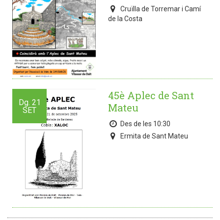
Cruïlla de Torremar i Camí
de la Costa
45è Aplec de Sant
Dg.
21
Mateu
SET
Des de les 10:30
Ermita de Sant Mateu