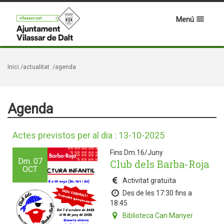
Menú
Inici
/actualitat
/agenda
Agenda
Actes previstos per al dia : 13-10-2025
Fins Dm.16/Juny
Dm.
07
Club dels Barba-Roja
OCT
Activitat gratuïta
Des de les 17:30 fins a
18:45
Biblioteca Can Manyer