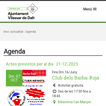
Menú
Inici
/actualitat
/agenda
Agenda
Actes previstos per al dia : 21-12-2025
Fins Dm.16/Juny
Dm.
07
Club dels Barba-Roja
OCT
Activitat gratuïta
Des de les 17:30 fins a
18:45
Biblioteca Can Manyer