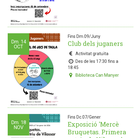
Fins Dm.09/Juny
Dm.
14
Club dels juganers
OCT
Activitat gratuïta
Des de les 17:30 fins a
18:45
Biblioteca Can Manyer
Fins Dc.07/Gener
Dm.
18
Exposició 'Mercè
NOV
Bruquetas. Primera