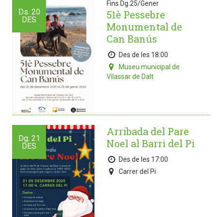
Fins Dg.25/Gener
Ds.
20
51è Pessebre
DES
Monumental de
Can Banús
Des de les 18:00
Museu municipal de
Vilassar de Dalt
Arribada del Pare
Dg.
21
Noel al Barri del Pi
DES
Des de les 17:00
Carrer del Pi