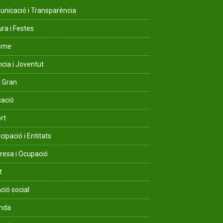
nicació i Transparència
ura i Festes
isme
ncia i Joventut
 Gran
ació
rt
cipació i Entitats
esa i Ocupació
t
ció social
enda