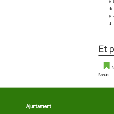
de
di
Et 
S
Banús
Ajuntament