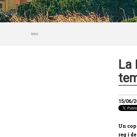
Inici
La 
tem
15/06/2
Un cop 
reg i d