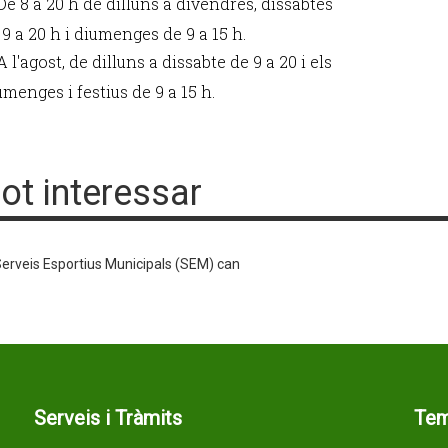
De 8 a 20 h de dilluns a divendres, dissabtes
 9 a 20 h i diumenges de 9 a 15 h.
A l'agost, de dilluns a dissabte de 9 a 20 i els
umenges i festius de 9 a 15 h.
pot interessar
erveis Esportius Municipals (SEM) can
Serveis i Tràmits
Te