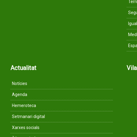
Terri
Segu
Igua
Med
Espa
Actualitat
Vil
Notícies
Agenda
Hemeroteca
Setmanari digital
Xarxes socials