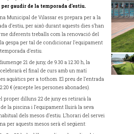
 per gaudir de la temporada d'estiu.
ina Municipal de Vilassar es prepara per a la
da d'estiu, per això durant aquests dies s'han
erme diferents treballs com la renovació del
e la gespa per tal de condicionar l'equipament
a temporada d'estiu.
iumenge 21 de juny, de 9.30 a 12.30 h, la
 celebrarà el final de curs amb un matí
les aquàtics per a tothom. El preu de l'entrada
 2.20 € (excepte les persones abonades).
l proper dilluns 22 de juny es retirarà la
de la piscina i l'equipament lluirà la seva
abitual dels mesos d'estiu. L'horari del servei
ina per aquests mesos serà el següent: