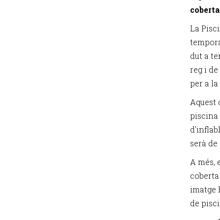
coberta
La Pisc
tempora
dut a t
reg i d
per a l
Aquest d
piscina
d'inflab
serà de
A més, e
coberta 
imatge h
de pisc