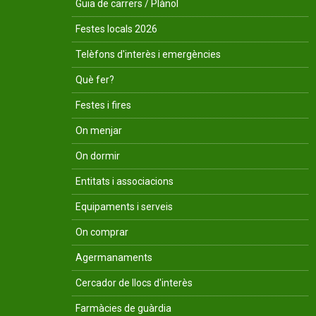
Guia de carrers / Plànol
Festes locals 2026
Telèfons d'interès i emergències
Què fer?
Festes i fires
On menjar
On dormir
Entitats i associacions
Equipaments i serveis
On comprar
Agermanaments
Cercador de llocs d'interès
Farmàcies de guàrdia