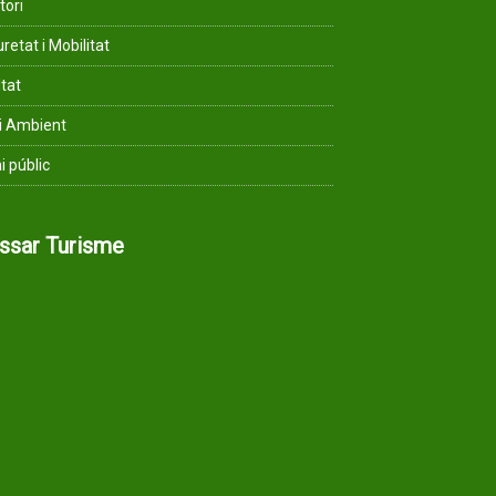
tori
retat i Mobilitat
ltat
i Ambient
i públic
assar Turisme