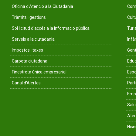
Oficina d'Atenció a la Ciutadania
Comu
Tràmits i gestions
Cult
Sol·licitud d'accés a la informació pública
Tur
Serveis a la ciutadania
Infà
Impostos i taxes
Gent
Carpeta ciutadana
Educ
Finestreta única empresarial
Espo
Canal d'Alertes
Parti
Empr
Salu
Aten
His