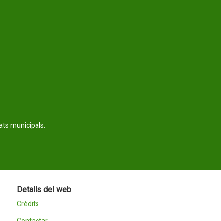
tats municipals.
Detalls del web
Crèdits
Contactar