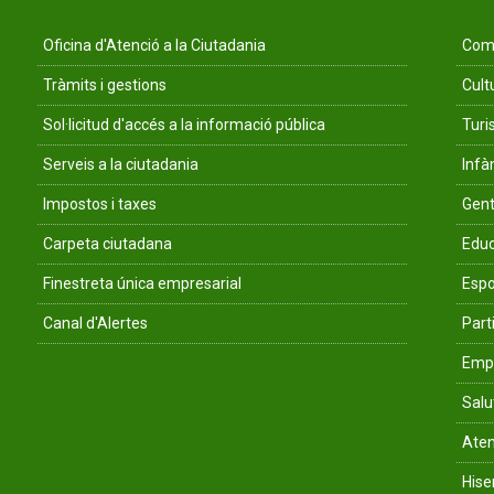
Oficina d'Atenció a la Ciutadania
Comu
Tràmits i gestions
Cult
Sol·licitud d'accés a la informació pública
Tur
Serveis a la ciutadania
Infà
Impostos i taxes
Gent
Carpeta ciutadana
Educ
Finestreta única empresarial
Espo
Canal d'Alertes
Parti
Empr
Salu
Aten
His