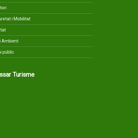
tori
retat i Mobilitat
ltat
i Ambient
i públic
assar Turisme