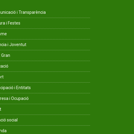
nicació i Transparència
ura i Festes
isme
ncia i Joventut
 Gran
ació
rt
cipació i Entitats
esa i Ocupació
t
ció social
enda