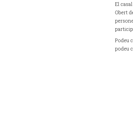
El casal
Obert de
persone
particip
Podeu c
podeu c