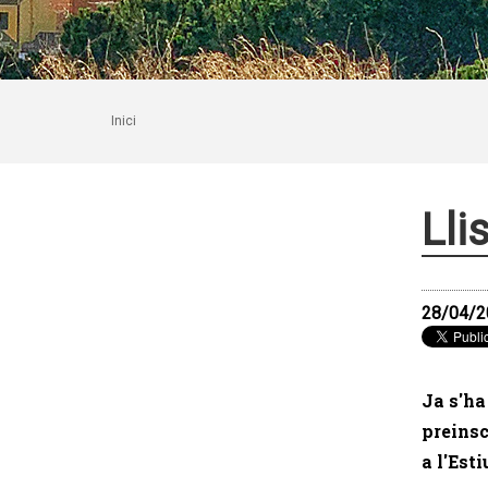
Inici
Lli
28/04/2
Ja s'ha
preinsc
a l'Est