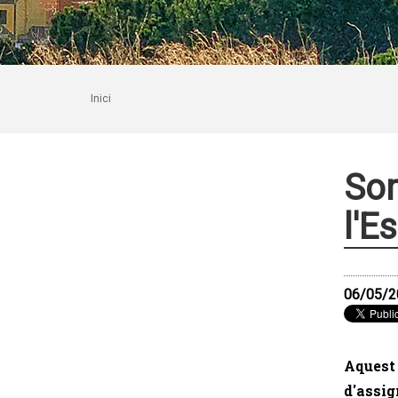
Inici
Sor
l'E
06/05/2
Aquest 
d'assig