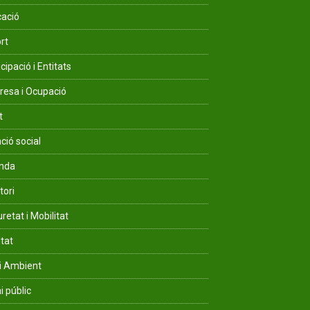
ació
rt
cipació i Entitats
esa i Ocupació
t
ció social
enda
tori
retat i Mobilitat
ltat
i Ambient
i públic