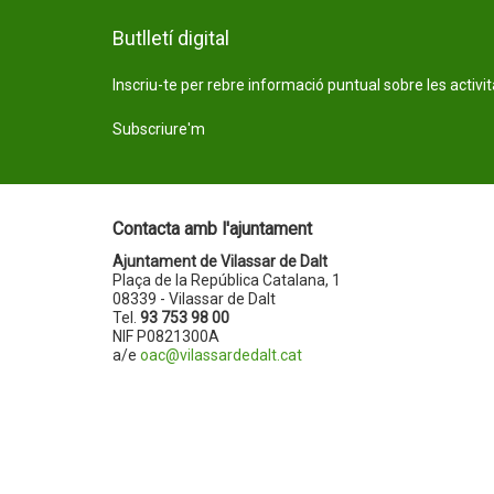
Butlletí digital
Inscriu-te per rebre informació puntual sobre les activi
Subscriure'm
Contacta amb l'ajuntament
Ajuntament de Vilassar de Dalt
Plaça de la República Catalana, 1
08339 - Vilassar de Dalt
Tel.
93 753 98 00
NIF P0821300A
a/e
oac@vilassardedalt.cat