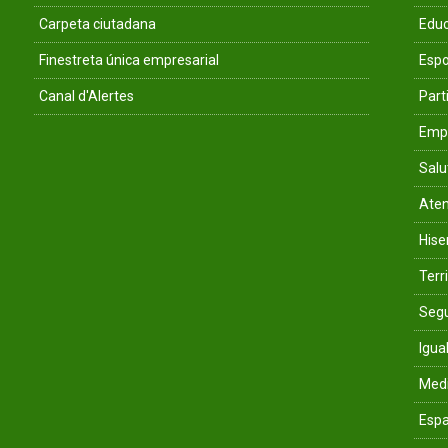
Carpeta ciutadana
Educ
Finestreta única empresarial
Espo
Canal d'Alertes
Parti
Empr
Salu
Aten
His
Terri
Segu
Igua
Med
Espa