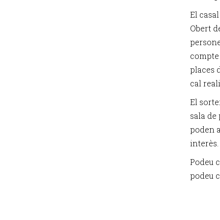
El casal
Obert de
persone
compte 
places d
cal real
El sorte
sala de 
poden as
interès.
Podeu c
podeu c