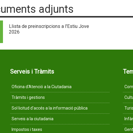
uments adjunts
Llista de preinscripcions a l'Estiu Jove
2026
Serveis i Tràmits
Te
Oficina d'Atenció a la Ciutadania
Comu
Tràmits i gestions
Cult
Sol·licitud d'accés a la informació pública
Tur
Serveis a la ciutadania
Infà
Impostos i taxes
Gent