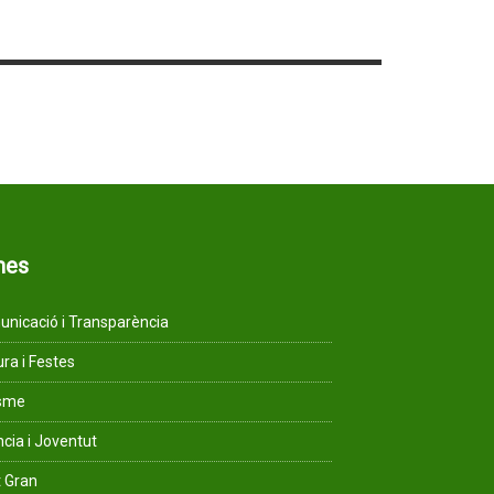
mes
nicació i Transparència
ura i Festes
isme
ncia i Joventut
 Gran