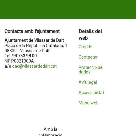
Contacta amb l'ajuntament
Detalls del
web
Ajuntament de Vilassar de Dalt
Plaça de la República Catalana, 1
Crèdits
08339 - Vilassar de Dalt
Tel.
93 753 98 00
Contactar
NIF P0821300A
a/e
oac@vilassardedalt.cat
Protecció de
dades
Avís legal
Accessibilitat
Mapa web
Amb la
col·laboració