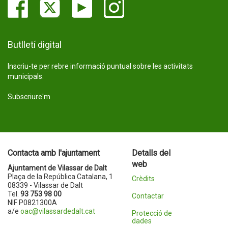
Butlletí digital
Inscriu-te per rebre informació puntual sobre les activitats
municipals.
Subscriure'm
Contacta amb l'ajuntament
Detalls del
web
Ajuntament de Vilassar de Dalt
Plaça de la República Catalana, 1
Crèdits
08339 - Vilassar de Dalt
Tel.
93 753 98 00
Contactar
NIF P0821300A
a/e
oac@vilassardedalt.cat
Protecció de
dades