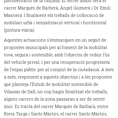
pavimentació de la calçada. El tercer àmbit serà el
carrer Marquès de Barberà, Àngel Guimerà i Dr. Emili
Masriera. I finalment els treballs de col·locació de
mobiliari urbà i senyalització vertical i horitzontal
(pintura viària).
Aquestes actuacions s’emmarquen en un seguit de
propostes municipals per al foment de la mobilitat
tova, segura i sostenible, amb l’objectiu de reduir l’ús
del vehicle privat, i per una recuperació progressiva
de l’espai públic per al conjunt de la ciutadania. A més
a més, responent a aquests objectius i a les propostes
que planteja l'Estudi de mobilitat sostenible de
Vilassar de Dalt, un cop hagin finalitzat els treballs,
alguns carrers de la zona passaran a ser de sentit
únic. Es tracta del carrer Marquès de Barbarà, entre
Riera Targa i Sants Màrtirs, el carrer Sants Màrtirs,