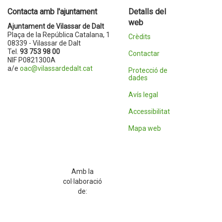
Contacta amb l'ajuntament
Detalls del
web
Ajuntament de Vilassar de Dalt
Plaça de la República Catalana, 1
Crèdits
08339 - Vilassar de Dalt
Tel.
93 753 98 00
Contactar
NIF P0821300A
a/e
oac@vilassardedalt.cat
Protecció de
dades
Avís legal
Accessibilitat
Mapa web
Amb la
col·laboració
de: