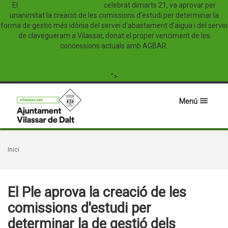
El
Ple del mes de desembre,
celebrat dimarts 21, va aprovar per
unanimitat la creació de les comissions d’estudi per determinar la
forma de gestió més idònia del servei d’abastament d’aigua i del servei
de clavegueram a Vilassar, donat el proper venciment de les
concessions actuals amb AGBAR.
">
Menú
Inici
El Ple aprova la creació de les
comissions d'estudi per
determinar la de gestió dels