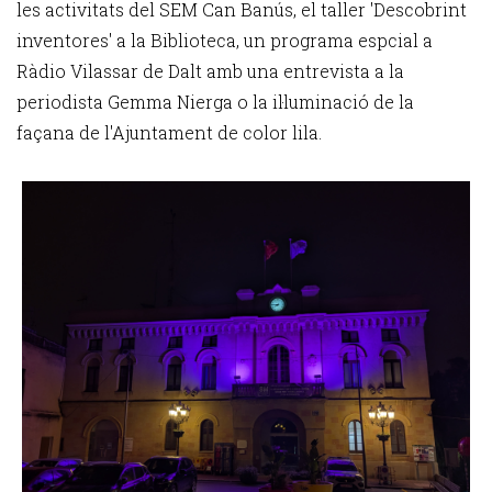
les activitats del SEM Can Banús, el taller 'Descobrint
inventores' a la Biblioteca, un programa espcial a
Ràdio Vilassar de Dalt amb una entrevista a la
periodista Gemma Nierga o la il·luminació de la
façana de l'Ajuntament de color lila.