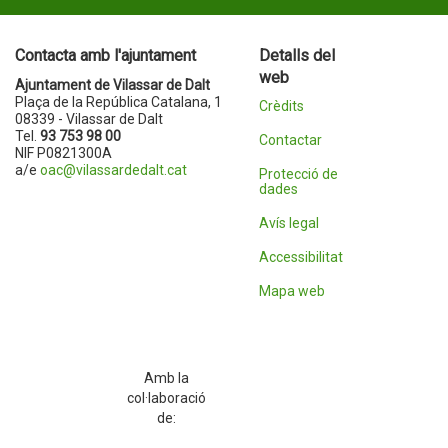
Contacta amb l'ajuntament
Detalls del
web
Ajuntament de Vilassar de Dalt
Plaça de la República Catalana, 1
Crèdits
08339 - Vilassar de Dalt
Tel.
93 753 98 00
Contactar
NIF P0821300A
a/e
oac@vilassardedalt.cat
Protecció de
dades
Avís legal
Accessibilitat
Mapa web
Amb la
col·laboració
de: