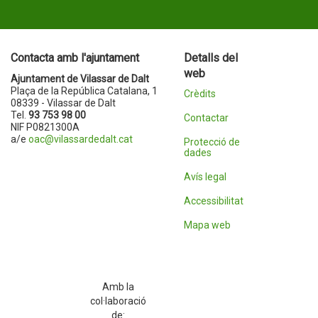
Contacta amb l'ajuntament
Detalls del
web
Ajuntament de Vilassar de Dalt
Plaça de la República Catalana, 1
Crèdits
08339 - Vilassar de Dalt
Tel.
93 753 98 00
Contactar
NIF P0821300A
a/e
oac@vilassardedalt.cat
Protecció de
dades
Avís legal
Accessibilitat
Mapa web
Amb la
col·laboració
de: