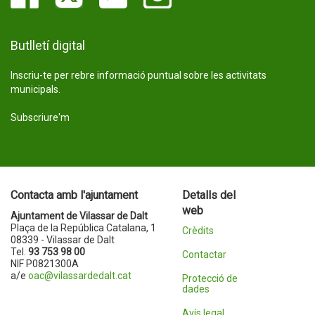
Butlletí digital
Inscriu-te per rebre informació puntual sobre les activitats
municipals.
Subscriure'm
Contacta amb l'ajuntament
Detalls del
web
Ajuntament de Vilassar de Dalt
Plaça de la República Catalana, 1
Crèdits
08339 - Vilassar de Dalt
Tel.
93 753 98 00
Contactar
NIF P0821300A
a/e
oac@vilassardedalt.cat
Protecció de
dades
Avís legal