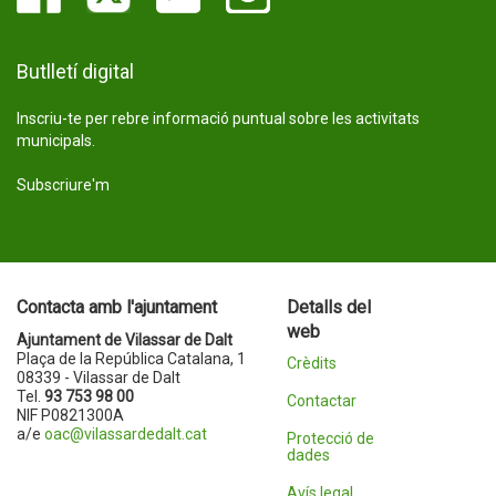
Butlletí digital
Inscriu-te per rebre informació puntual sobre les activitats
municipals.
Subscriure'm
Contacta amb l'ajuntament
Detalls del
web
Ajuntament de Vilassar de Dalt
Plaça de la República Catalana, 1
Crèdits
08339 - Vilassar de Dalt
Tel.
93 753 98 00
Contactar
NIF P0821300A
a/e
oac@vilassardedalt.cat
Protecció de
dades
Avís legal