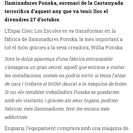
llaminadures Ponska, escenari de la Castanyada
terrorífica d'aquest any que va tenir lloc el
divendres 27 d'octubre.
L’Espai Cívic Les Escoles es va transformar en la
fàbrica de llaminadures Ponska, la més important a
tot el món gràcies a la seva creadora, Willia Ponska.
Sota la dolça aparença d’una fàbrica entranyable
s’amagava un gran secret, aquell que entrava a visitar
les instal·lacions, només en podria sortir si tenia l’atzar
de cara i trobava el bitllet daurat a la màquina de boles.
Si no, els temibles treballadors Ponska es quedarien
amb els visitants, i gràcies als seus òrgans, podrien
fabricar més llaminadures, fent-les encara més
addictives.
Enguany, l’equipament comptava amb una màquina de