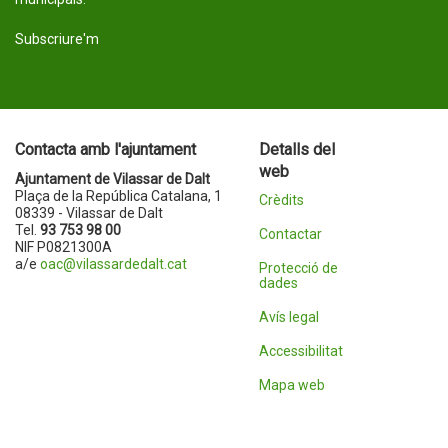
Subscriure'm
Contacta amb l'ajuntament
Detalls del
web
Ajuntament de Vilassar de Dalt
Plaça de la República Catalana, 1
Crèdits
08339 - Vilassar de Dalt
Tel.
93 753 98 00
Contactar
NIF P0821300A
a/e
oac@vilassardedalt.cat
Protecció de
dades
Avís legal
Accessibilitat
Mapa web