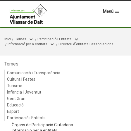
Menú
Inici
/
Temes
/
Participació i Entitats
/
Informació per a entitats
/
Directori d'entitats i associacions
Temes
Comunicació i Transparència
Cultura i Festes
Turisme
Infància i Joventut
Gent Gran
Educació
Esport
Participació i Entitats
Òrgans de Participació Ciutadana
Informació per a entitats