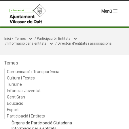
Menú
Inici
/
Temes
/
Participació i Entitats
/
Informació per a entitats
/
Directori d'entitats i associacions
Temes
Comunicació i Transparència
Cultura i Festes
Turisme
Infància i Joventut
Gent Gran
Educació
Esport
Participació i Entitats
Òrgans de Participació Ciutadana
Informació per a entitats