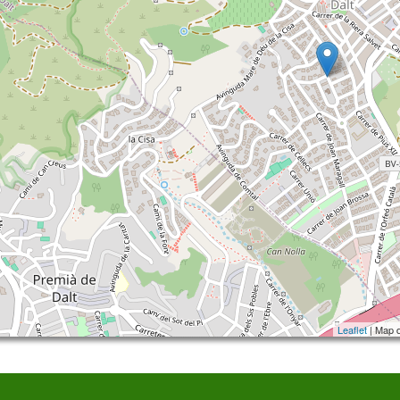
Leaflet
| Map 