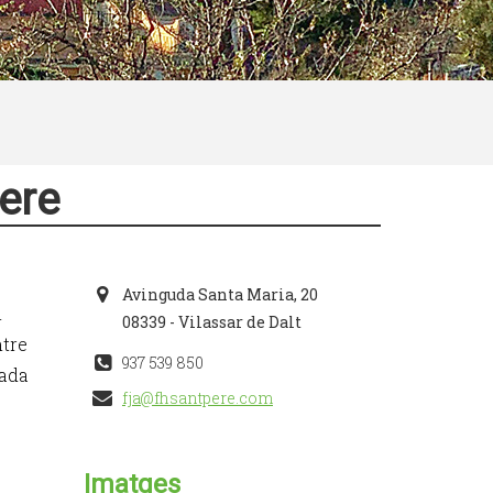
ere
Avinguda Santa Maria, 20
i
08339 - Vilassar de Dalt
ntre
937 539 850
zada
fja@fhsantpere.com
Imatges