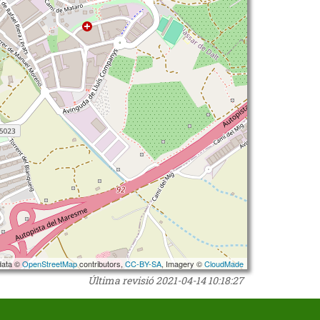
data ©
OpenStreetMap
contributors,
CC-BY-SA
, Imagery ©
CloudMade
Última revisió
2021-04-14 10:18:27