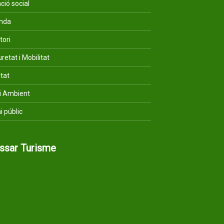
ció social
enda
tori
retat i Mobilitat
ltat
i Ambient
i públic
assar Turisme