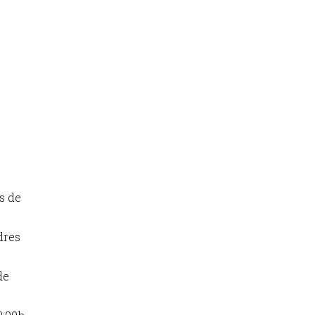
rs de
dres
de