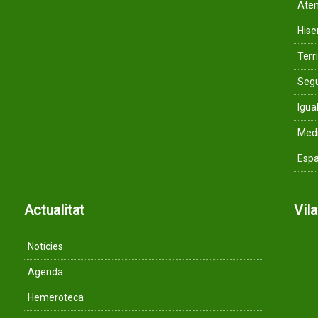
Aten
His
Terri
Segu
Igua
Med
Espa
Actualitat
Vil
Notícies
Agenda
Hemeroteca