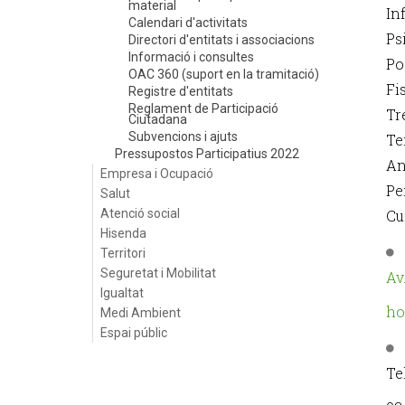
material
In
Calendari d'activitats
Ps
Directori d'entitats i associacions
Informació i consultes
Po
OAC 360 (suport en la tramitació)
Fi
Registre d'entitats
Reglament de Participació
Tr
Ciutadana
Subvencions i ajuts
Te
Pressupostos Participatius 2022
An
Empresa i Ocupació
Pe
Salut
Atenció social
Cu
Hisenda
Territori
Seguretat i Mobilitat
Av
Igualtat
ho
Medi Ambient
Espai públic
Te