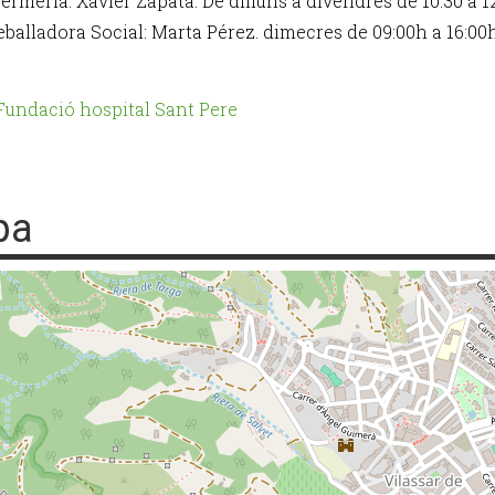
fermeria: Xavier Zapata. De dilluns a divendres de 10:30 a 
eballadora Social: Marta Pérez. dimecres de 09:00h a 16:00
pa