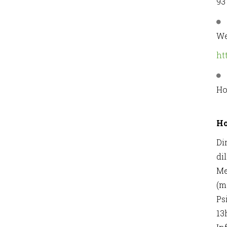
93
We
ht
Ho
Ho
Di
di
Me
(m
Ps
13