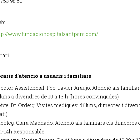
 753 98 50
b:
tp://www.fundaciohospitalsantpere.com/
rari
raris d'atenció a usuaris i familiars
rector Assistencial: Fco. Javier Araujo. Atenció als familia
lluns a divendres de 10 a 13 h (hores convingudes)
tge: Dr. Ordeig. Visites mèdiques: dilluns, dimecres i diven
atí)
icòleg: Clara Machado. Atenció als familiars els dimecres 
h-14h Responsable