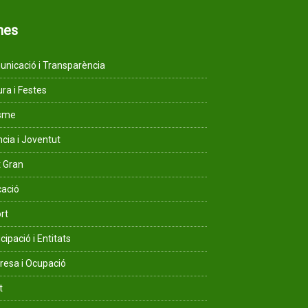
mes
nicació i Transparència
ura i Festes
isme
ncia i Joventut
 Gran
ació
rt
cipació i Entitats
esa i Ocupació
t