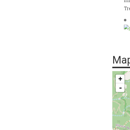
In
Tr
Ma
+
-