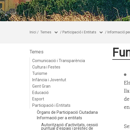
Inici
/
Temes
/
Participació i Entitats
/
Informació per
Fun
Temes
Comunicació i Transparència
Cultura i Festes
Turisme
Infància i Joventut
El
Gent Gran
ll
Educació
de
Esport
Participació i Entitats
en
Òrgans de Participació Ciutadana
Informació per a entitats
Autorització d'activitats, cessió
Se
puntual d'espais i préstec de