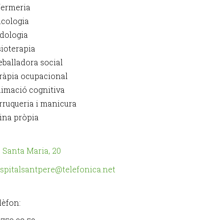
fermeria
icologia
dologia
sioterapia
eballadora social
ràpia ocupacional
imació cognitiva
rruqueria i manicura
ina pròpia
. Santa Maria, 20
spitalsantpere@telefonica.net
lèfon: