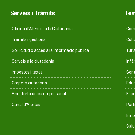
Serveis i Tràmits
Te
Oficina d'Atenció a la Ciutadania
Comu
Tràmits i gestions
Cult
Sol·licitud d'accés a la informació pública
Tur
Serveis a la ciutadania
Infà
Impostos i taxes
Gent
Carpeta ciutadana
Educ
Finestreta única empresarial
Espo
Canal d'Alertes
Parti
Empr
Salu