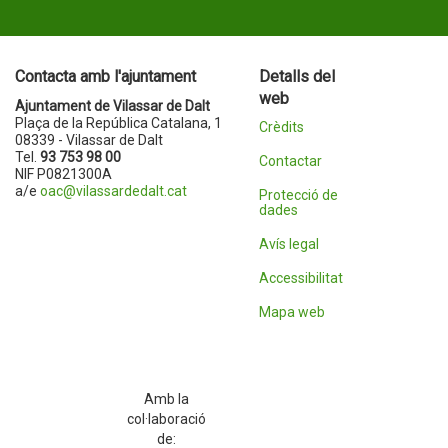
Contacta amb l'ajuntament
Detalls del
web
Ajuntament de Vilassar de Dalt
Plaça de la República Catalana, 1
Crèdits
08339 - Vilassar de Dalt
Tel.
93 753 98 00
Contactar
NIF P0821300A
a/e
oac@vilassardedalt.cat
Protecció de
dades
Avís legal
Accessibilitat
Mapa web
Amb la
col·laboració
de: