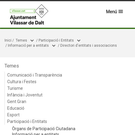
Menú
Inici
/
Temes
/
Participació i Entitats
/
Informació per a entitats
/
Directori d'entitats i associacions
Temes
Comunicació i Transparència
Cultura i Festes
Turisme
Infància i Joventut
Gent Gran
Educació
Esport
Participació i Entitats
Òrgans de Participació Ciutadana
Informació per a entitats