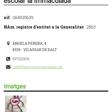
escolar la Immaculada
nif
: G64925639
NÀm. registre d'entitat a la Generalitat
: 2563
ÀNGELA PERERA, 4
8339 - VILASSAR DE DALT
937532958
info@lanovaimmaculada.cat
Imatges