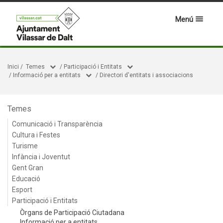
Menú
Inici
/
Temes
/
Participació i Entitats
/
Informació per a entitats
/
Directori d'entitats i associacions
Temes
Comunicació i Transparència
Cultura i Festes
Turisme
Infància i Joventut
Gent Gran
Educació
Esport
Participació i Entitats
Òrgans de Participació Ciutadana
Informació per a entitats