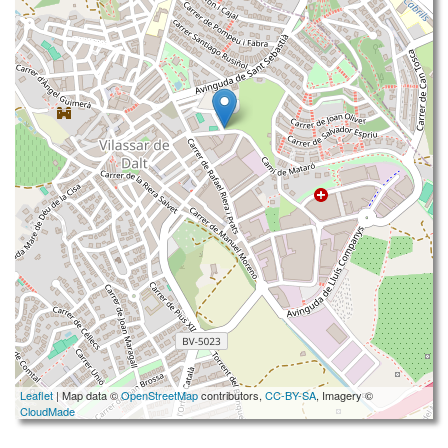
Leaflet
| Map data ©
OpenStreetMap
contributors,
CC-BY-SA
, Imagery ©
CloudMade