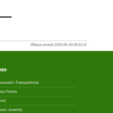
Última revisió
2025-06-20 09:22:15
mes
nicació i Transparència
ura i Festes
isme
ncia i Joventut