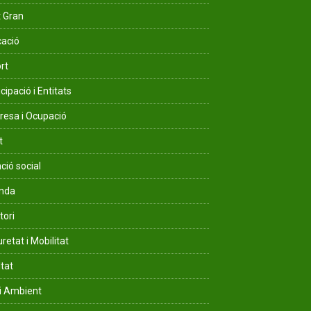
 Gran
ació
rt
cipació i Entitats
esa i Ocupació
t
ció social
enda
tori
retat i Mobilitat
ltat
i Ambient