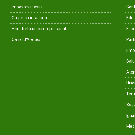
Impostos i taxes
Gent
Carpeta ciutadana
Educ
Finestreta única empresarial
Espo
Canal d'Alertes
Parti
Empr
Salu
Aten
His
Terri
Segu
Igua
Med