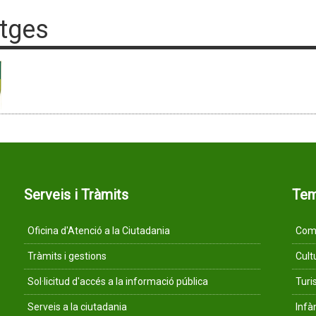
tges
Serveis i Tràmits
Te
Oficina d'Atenció a la Ciutadania
Comu
Tràmits i gestions
Cult
Sol·licitud d'accés a la informació pública
Tur
Serveis a la ciutadania
Infà