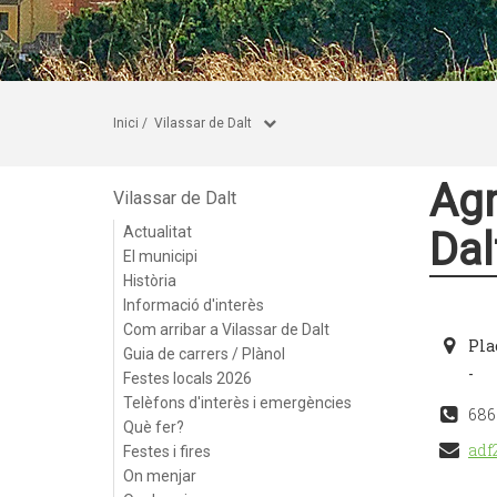
Inici
/
Vilassar de Dalt
Agr
Vilassar de Dalt
Actualitat
Dal
El municipi
Història
Informació d'interès
Com arribar a Vilassar de Dalt
Pla
Guia de carrers / Plànol
-
Festes locals 2026
Telèfons d'interès i emergències
686
Què fer?
adf
Festes i fires
On menjar