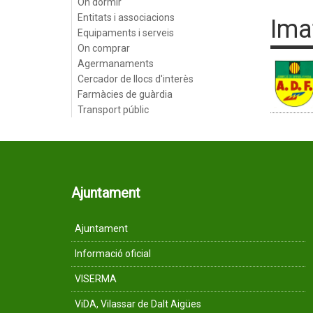
On dormir
Entitats i associacions
Ima
Equipaments i serveis
On comprar
Agermanaments
Cercador de llocs d'interès
Farmàcies de guàrdia
Transport públic
Ajuntament
Ajuntament
Informació oficial
VISERMA
ViDA, Vilassar de Dalt Aigües