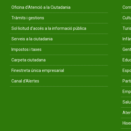
Oficina d'Atenció a la Ciutadania
Comu
Tràmits i gestions
Cult
Sol·licitud d'accés a la informació pública
Tur
Serveis a la ciutadania
Infà
Impostos i taxes
Gent
Carpeta ciutadana
Educ
Finestreta única empresarial
Espo
Canal d'Alertes
Parti
Empr
Salu
Aten
His