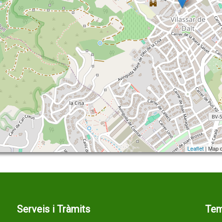
Leaflet
| Map 
Serveis i Tràmits
Te