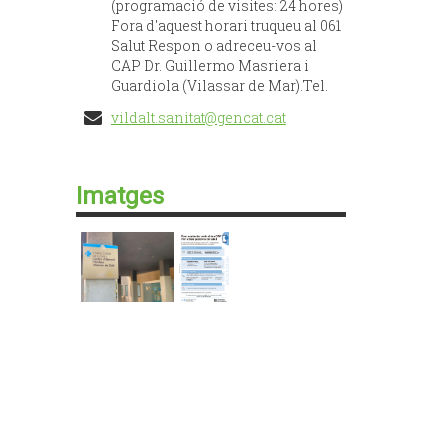
(programació de visites: 24 hores)
Fora d'aquest horari truqueu al 061
Salut Respon o adreceu-vos al
CAP Dr. Guillermo Masriera i
Guardiola (Vilassar de Mar).Tel.
vildalt.sanitat@gencat.cat
Imatges