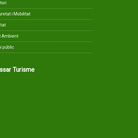
tori
retat i Mobilitat
ltat
i Ambient
i públic
assar Turisme