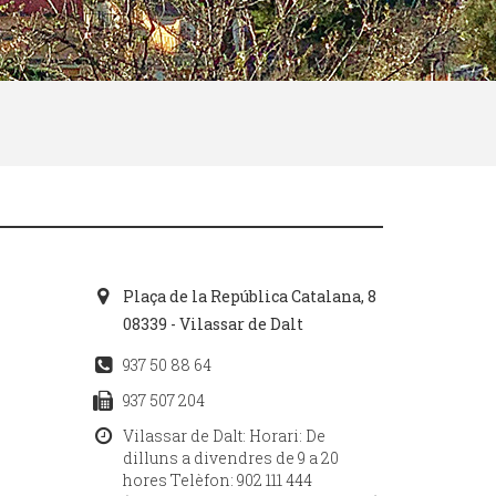
Plaça de la República Catalana, 8
08339 - Vilassar de Dalt
937 50 88 64
937 507 204
Vilassar de Dalt: Horari: De
dilluns a divendres de 9 a 20
hores Telèfon: 902 111 444