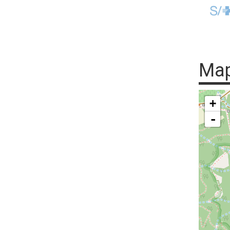
Ma
+
-