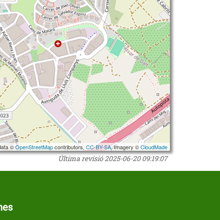
data ©
OpenStreetMap
contributors,
CC-BY-SA
, Imagery ©
CloudMade
Última revisió
2025-06-20 09:19:07
mes