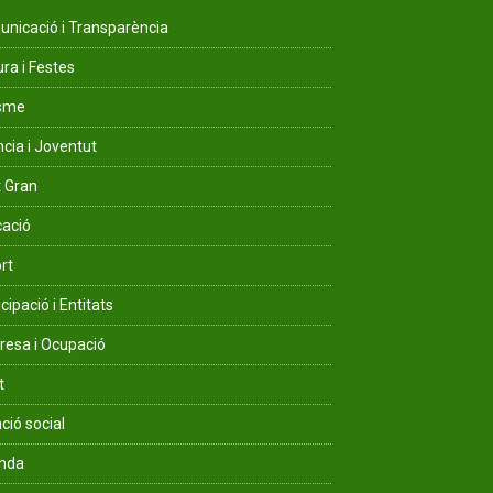
nicació i Transparència
ura i Festes
isme
ncia i Joventut
 Gran
ació
rt
cipació i Entitats
esa i Ocupació
t
ció social
enda