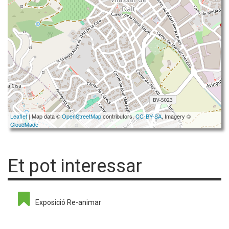
Leaflet
| Map data ©
OpenStreetMap
contributors,
CC-BY-SA
, Imagery ©
CloudMade
Et pot interessar
Exposició Re-animar