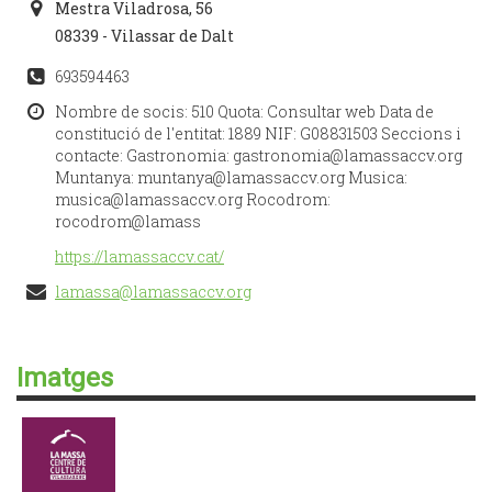
Mestra Viladrosa, 56
08339 - Vilassar de Dalt
693594463
Nombre de socis: 510 Quota: Consultar web Data de
constitució de l'entitat: 1889 NIF: G08831503 Seccions i
contacte: Gastronomia: gastronomia@lamassaccv.org
Muntanya: muntanya@lamassaccv.org Musica:
musica@lamassaccv.org Rocodrom:
rocodrom@lamass
https://lamassaccv.cat/
lamassa@lamassaccv.org
Imatges