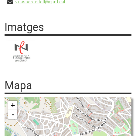
vilassardedalt@cpnl.cat
Imatges
Mapa
+
-