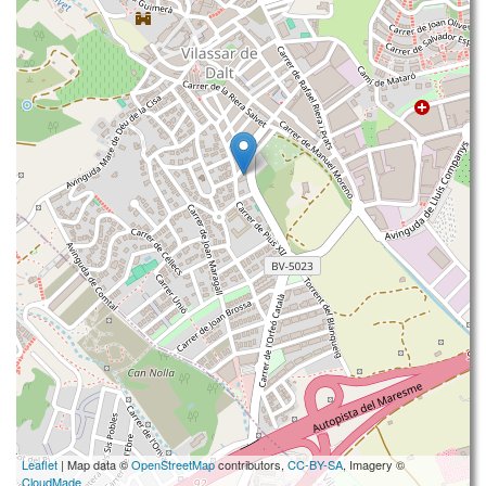
Leaflet
| Map data ©
OpenStreetMap
contributors,
CC-BY-SA
, Imagery ©
CloudMade