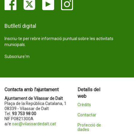
Butlletí digital
Inscriu-te per rebre informació puntual sobre les activitats
municipals.
Subscriure'm
Contacta amb l'ajuntament
Detalls del
web
Ajuntament de Vilassar de Dalt
Plaça de la República Catalana, 1
Crèdits
08339 - Vilassar de Dalt
Tel.
93 753 98 00
Contactar
NIF P0821300A
a/e
oac@vilassardedalt.cat
Protecció de
dades