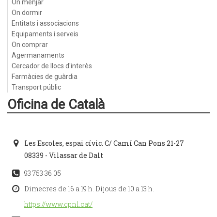
On menjar
On dormir
Entitats i associacions
Equipaments i serveis
On comprar
Agermanaments
Cercador de llocs d'interès
Farmàcies de guàrdia
Transport públic
Oficina de Català
Les Escoles, espai cívic. C/ Camí Can Pons 21-27
08339 - Vilassar de Dalt
93 753 36 05
Dimecres de 16 a 19 h. Dijous de 10 a 13 h.
https://www.cpnl.cat/