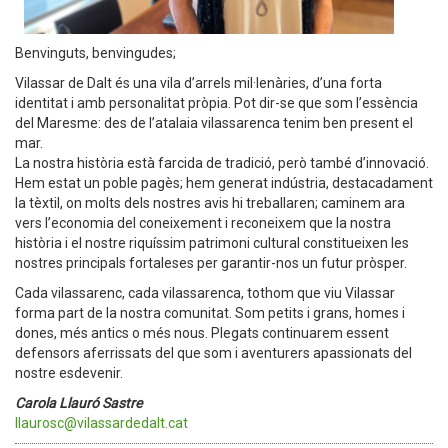
Benvinguts, benvingudes;
Vilassar de Dalt és una vila d’arrels mil·lenàries, d’una forta
identitat i amb personalitat pròpia. Pot dir-se que som l’essència
del Maresme: des de l’atalaia vilassarenca tenim ben present el
mar.
La nostra història està farcida de tradició, però també d’innovació.
Hem estat un poble pagès; hem generat indústria, destacadament
la tèxtil, on molts dels nostres avis hi treballaren; caminem ara
vers l’economia del coneixement i reconeixem que la nostra
història i el nostre riquíssim patrimoni cultural constitueixen les
nostres principals fortaleses per garantir-nos un futur pròsper.
Cada vilassarenc, cada vilassarenca, tothom que viu Vilassar
forma part de la nostra comunitat. Som petits i grans, homes i
dones, més antics o més nous. Plegats continuarem essent
defensors aferrissats del que som i aventurers apassionats del
nostre esdevenir.
Carola Llauró Sastre
llaurosc@vilassardedalt.cat