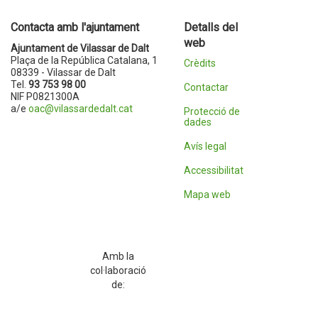
Contacta amb l'ajuntament
Detalls del
web
Ajuntament de Vilassar de Dalt
Plaça de la República Catalana, 1
Crèdits
08339 - Vilassar de Dalt
Tel.
93 753 98 00
Contactar
NIF P0821300A
a/e
oac@vilassardedalt.cat
Protecció de
dades
Avís legal
Accessibilitat
Mapa web
Amb la
col·laboració
de: